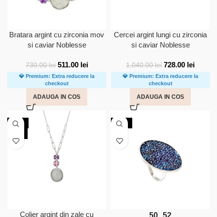
Bratara argint cu zirconia mov
Cercei argint lungi cu zirconia
si caviar Noblesse
si caviar Noblesse
511.00
lei
728.00
lei
730.00
lei
1,040.00
lei
💎 Premium: Extra reducere la
💎 Premium: Extra reducere la
checkout
checkout
ADAUGA IN COS
ADAUGA IN COS
-30%
-30%
NOU
Colier argint din zale cu
50
52