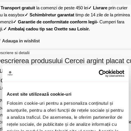
✓
Transport gratuit
la comenzi de peste 450 lei
✓ Livrare
prin curier
u la easybox
✓ Schimb/retur garantat
timp de 14 zile de la primirea
menzii
✓ Garantie de conformitate conform legii-
Cumperi fara
ji.
✓ Ambalaj cadou tip sac Oxette sau Loisir.
Adauga in wishlist
scriere si detalii
escrierea produsului Cercei argint placat c
ur galben de 18 K cu surub ondulati
oblesse:
Lungime 3 cm.
Acest site utilizează cookie-uri
Pastrati bijuteria in ambalajul original sau intr-un saculet de catifea
Folosim cookie-uri pentru a personaliza conținutul și
ale pentru a evita frecarea sau lovirea de alte materiale. Evitati
anunțurile, pentru a oferi funcții de rețele sociale și pentru
ntactul cu apa si produsele cosmetice. Dupa fiecare purtare este
a analiza traficul. De asemenea, le oferim partenerilor de
comandat sa o lustruiti cu o laveta curata pentru a evita depunerea d
rețele sociale, de publicitate și de analize informații cu
ziduuri.