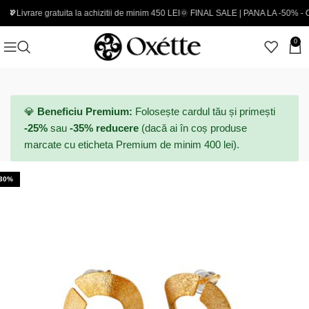
 gratuita la achizitii de minim 450 LEI
🌞 FINAL SALE | PANA LA -50% - Coduri noi 
0
💎
Beneficiu Premium:
Folosește cardul tău și primești
-25%
sau
-35% reducere
(dacă ai în coș produse
marcate cu eticheta Premium de minim 400 lei).
-30%