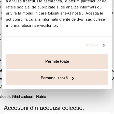
a analiza traficul. De asemenea, le oferim partenerilor de
ale pentru a evita frecarea sau lovirea de alte materiale. Evitati
rețele sociale, de publicitate și de analize informații cu
ntactul cu apa si produsele cosmetice. Dupa fiecare purtare este
privire la modul în care folosiți site-ul nostru. Aceștia le
comandat sa o lustruiti cu o laveta curata pentru a evita depunerea d
pot combina cu alte informații oferite de dvs. sau culese
ziduuri.
în urma folosirii serviciilor lor.
cenzii (0)
mbalare
Afişare
KU:
03X15-00683
Permite toate
,
,
,
,
tegorii:
Bijuterii dama
Cercei
Cercei cu tortita
Cercei lungi
Cerc
,
,
,
Personalizează
acati cu aur
Cercei statement
Oferte Speciale
Oferte Speciale -5
,
Ofertele lunii
Party & Events
,
lectii:
Ghid cadouri
Natrix
Accesorii din aceeasi colectie: