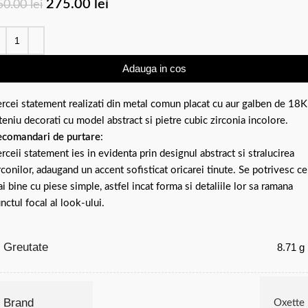
275.00
lei
50.00
lei
Adauga in cos
rcei statement realizati din metal comun placat cu aur galben de 18K
teniu decorati cu model abstract si pietre cubic zirconia incolore.
comandari de purtare
:
rceii statement ies in evidenta prin designul abstract si stralucirea
rconilor, adaugand un accent sofisticat oricarei tinute. Se potrivesc ce
i bine cu piese simple, astfel incat forma si detaliile lor sa ramana
nctul focal al look-ului.
Greutate
8.71 g
Brand
Oxette