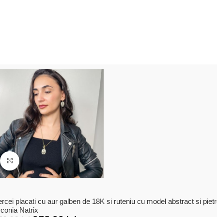
Click to enlarge
rcei placati cu aur galben de 18K si ruteniu cu model abstract si piet
rconia Natrix