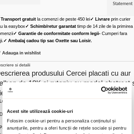
Statement
✓
Transport gratuit
la comenzi de peste 450 lei
✓ Livrare
prin curier
u la easybox
✓ Schimb/retur garantat
timp de 14 zile de la primirea
menzii
✓ Garantie de conformitate conform legii-
Cumperi fara
ji.
✓ Ambalaj cadou tip sac Oxette sau Loisir.
Adauga in wishlist
scriere si detalii
escrierea produsului Cercei placati cu aur
alben de 18K si ruteniu cu model abstract 
ietre zirconia Natrix:
Lungime 3.9 cm.
Acest site utilizează cookie-uri
Dimensiune elemente 2.5 cm x 1.8 cm.
Folosim cookie-uri pentru a personaliza conținutul și
anunțurile, pentru a oferi funcții de rețele sociale și pentru
Pastrati bijuteria in ambalajul original sau intr-un saculet de catifea