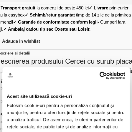
✓
Transport gratuit
la comenzi de peste 450 lei
✓ Livrare
prin curier
u la easybox
✓ Schimb/retur garantat
timp de 14 zile de la primirea
menzii
✓ Garantie de conformitate conform legii-
Cumperi fara
ji.
✓ Ambalaj cadou tip sac Oxette sau Loisir.
Adauga in wishlist
scriere si detalii
escrierea produsului Cercei cu surub placa
u rodiu decorati cu banuti si cristale zirconi
atrix:
Diametru 2.5 cm.
Acest site utilizează cookie-uri
Diametru banuti 1.8 cm.
Folosim cookie-uri pentru a personaliza conținutul și
anunțurile, pentru a oferi funcții de rețele sociale și pentru
Pastrati bijuteria in ambalajul original sau intr-un saculet de catifea
a analiza traficul. De asemenea, le oferim partenerilor de
ale pentru a evita frecarea sau lovirea de alte materiale. Evitati
rețele sociale, de publicitate și de analize informații cu
ntactul cu apa si produsele cosmetice. Dupa fiecare purtare este