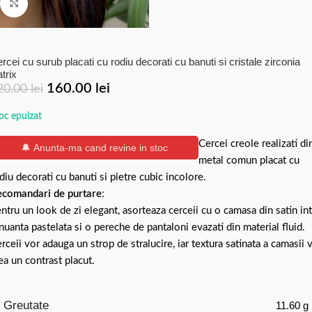
Click to enlarge
rcei cu surub placati cu rodiu decorati cu banuti si cristale zirconia
trix
160.00
lei
20.00
lei
oc epuizat
Cercei creole realizati di
🔔 Anunta-ma cand revine in stoc
metal comun placat cu
diu decorati cu banuti si pietre cubic incolore.
comandari de purtare
:
ntru un look de zi elegant, asorteaza cerceii cu o camasa din satin int
nuanta pastelata si o pereche de pantaloni evazati din material fluid.
rceii vor adauga un strop de stralucire, iar textura satinata a camasii 
ea un contrast placut.
Greutate
11.60 g