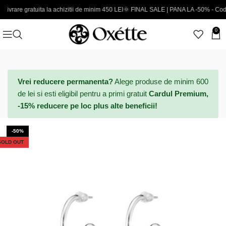
ratuita la achizitii de minim 450 LEI
🌞 FINAL SALE | PANA LA -50% - Coduri noi ad
0
Vrei reducere permanenta?
Alege produse de minim 600
de lei si esti eligibil pentru a primi gratuit
Cardul Premium,
-15% reducere pe loc plus alte beneficii!
-50%
SOLD OUT