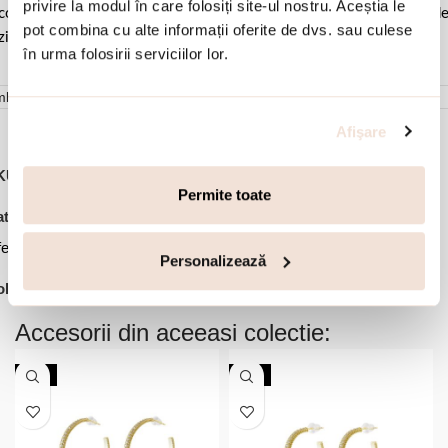
privire la modul în care folosiți site-ul nostru. Aceștia le
comandat sa o lustruiti cu o laveta curata pentru a evita depunerea d
pot combina cu alte informații oferite de dvs. sau culese
ziduuri.
în urma folosirii serviciilor lor.
mbalare
Afişare
KU:
03X15-00619
Permite toate
,
,
,
,
tegorii:
Bijuterii dama
Cercei
Cercei cu surub
Cercei rotunzi
,
erte Speciale
Oferte Speciale -50%
Personalizează
,
lectii:
50
Natrix
Accesorii din aceeasi colectie:
NOU
NOU