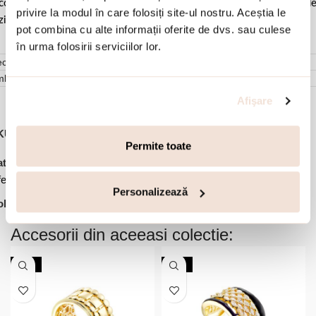
comandat sa o lustruiti cu o laveta curata pentru a evita depunerea d
privire la modul în care folosiți site-ul nostru. Aceștia le
ziduuri.
pot combina cu alte informații oferite de dvs. sau culese
în urma folosirii serviciilor lor.
cenzii (0)
mbalare
Afişare
KU:
03X15-00635
Permite toate
,
,
,
,
tegorii:
Bijuterii dama
Cercei
Cercei cu surub
Cercei rotunzi
ertele lunii
Personalizează
lectie:
Mosaic
Accesorii din aceeasi colectie:
-30%
-30%