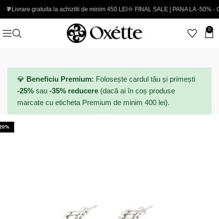
e gratuita la achizitii de minim 450 LEI
🌞 FINAL SALE | PANA LA -50% - Coduri noi
0
💎
Beneficiu Premium:
Folosește cardul tău și primești
-25%
sau
-35% reducere
(dacă ai în coș produse
marcate cu eticheta Premium de minim 400 lei).
-20%