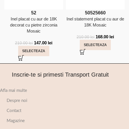
52
50
52
56
60
Inel placat cu aur de 18K
Inel statement placat cu aur de
decorat cu pietre zirconia
18K Mosaic
Mosaic
168.00
lei
210.00
lei
147.00
lei
210.00
lei
SELECTEAZA
SELECTEAZA
Inscrie-te si primesti Transport Gratuit
Afla mai multe
Despre noi
Contact
Magazine