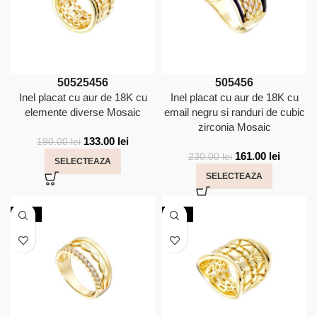
50
52
54
56
50
54
56
Inel placat cu aur de 18K cu
Inel placat cu aur de 18K cu
elemente diverse Mosaic
email negru si randuri de cubic
zirconia Mosaic
133.00
lei
190.00
lei
161.00
lei
230.00
lei
SELECTEAZA
SELECTEAZA
-30%
-20%