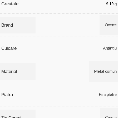
Greutate
9.19 g
Brand
Oxette
Culoare
Argintiu
Material
Metal comun
Piatra
Fara pietre
Tip Cercei
Creole