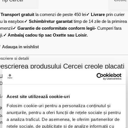
✓
Transport gratuit
la comenzi de peste 450 lei
✓ Livrare
prin curier
u la easybox
✓ Schimb/retur garantat
timp de 14 zile de la primirea
menzii
✓ Garantie de conformitate conform legii-
Cumperi fara
ji.
✓ Ambalaj cadou tip sac Oxette sau Loisir.
Adauga in wishlist
scriere si detalii
escrierea produsului Cercei creole placati
u rodiu cu elemente patrate Mosaic:
Diametru 2 cm.
Latime 1.1 cm.
Acest site utilizează cookie-uri
Folosim cookie-uri pentru a personaliza conținutul și
Pastrati bijuteria in ambalajul original sau intr-un saculet de catifea
anunțurile, pentru a oferi funcții de rețele sociale și pentru
ale pentru a evita frecarea sau lovirea de alte materiale. Evitati
a analiza traficul. De asemenea, le oferim partenerilor de
ntactul cu apa si produsele cosmetice. Dupa fiecare purtare este
rețele sociale, de publicitate și de analize informații cu