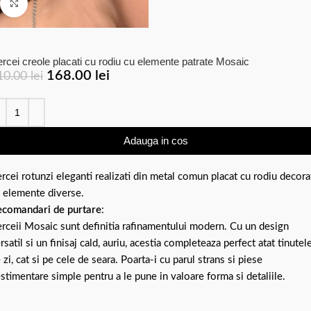
Click to enlarge
rcei creole placati cu rodiu cu elemente patrate Mosaic
168.00
lei
10.00
lei
Adauga in cos
rcei rotunzi eleganti realizati din metal comun placat cu rodiu decora
 elemente diverse.
comandari de purtare
:
rceii Mosaic sunt definitia rafinamentului modern. Cu un design
rsatil si un finisaj cald, auriu, acestia completeaza perfect atat tinutel
 zi, cat si pe cele de seara. Poarta-i cu parul strans si piese
stimentare simple pentru a le pune in valoare forma si detaliile.