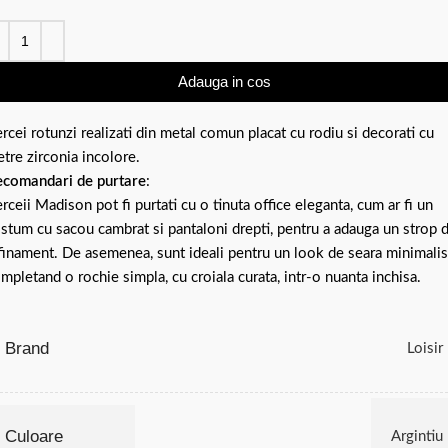
Adauga in cos
rcei rotunzi realizati din metal comun placat cu rodiu si decorati cu
etre zirconia incolore.
comandari de purtare
:
rceii Madison pot fi purtati cu o tinuta office eleganta, cum ar fi un
stum cu sacou cambrat si pantaloni drepti, pentru a adauga un strop 
finament. De asemenea, sunt ideali pentru un look de seara minimalis
mpletand o rochie simpla, cu croiala curata, intr-o nuanta inchisa.
Brand
Loisir
Culoare
Argintiu