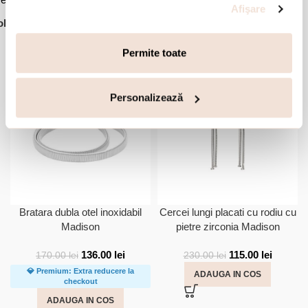
Afişare
lectie:
Madison
Accesorii din aceeasi colectie:
Permite toate
-20%
-50%
Personalizează
Bratara dubla otel inoxidabil
Cercei lungi placati cu rodiu cu
Madison
pietre zirconia Madison
136.00
lei
115.00
lei
170.00
lei
230.00
lei
💎 Premium: Extra reducere la
ADAUGA IN COS
checkout
ADAUGA IN COS