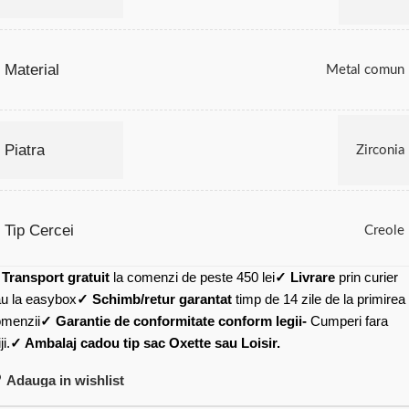
Material
Metal comun
Piatra
Zirconia
Tip Cercei
Creole
✓
Transport gratuit
la comenzi de peste 450 lei
✓ Livrare
prin curier
u la easybox
✓ Schimb/retur garantat
timp de 14 zile de la primirea
menzii
✓ Garantie de conformitate conform legii-
Cumperi fara
ji.
✓ Ambalaj cadou tip sac Oxette sau Loisir.
Adauga in wishlist