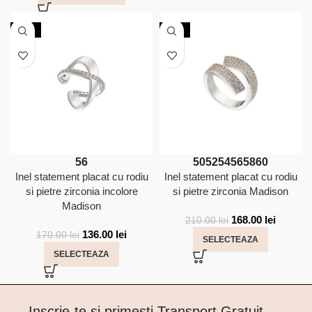
-20%
-20%
56
50
52
54
56
58
60
Inel statement placat cu rodiu
Inel statement placat cu rodiu
si pietre zirconia incolore
si pietre zirconia Madison
Madison
168.00
lei
210.00
lei
136.00
lei
170.00
lei
SELECTEAZA
SELECTEAZA
Inscrie-te si primesti Transport Gratuit