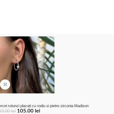
Click to enlarge
rcei rotunzi placati cu rodiu si pietre zirconia Madison
105.00
lei
10.00
lei