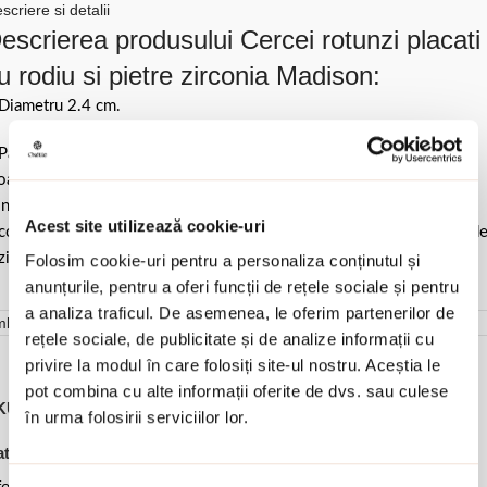
scriere si detalii
escrierea produsului Cercei rotunzi placati
u rodiu si pietre zirconia Madison:
Diametru 2.4 cm.
Pastrati bijuteria in ambalajul original sau intr-un saculet de catifea
ale pentru a evita frecarea sau lovirea de alte materiale. Evitati
ntactul cu apa si produsele cosmetice. Dupa fiecare purtare este
Acest site utilizează cookie-uri
comandat sa o lustruiti cu o laveta curata pentru a evita depunerea d
ziduuri.
Folosim cookie-uri pentru a personaliza conținutul și
anunțurile, pentru a oferi funcții de rețele sociale și pentru
a analiza traficul. De asemenea, le oferim partenerilor de
mbalare
rețele sociale, de publicitate și de analize informații cu
privire la modul în care folosiți site-ul nostru. Aceștia le
pot combina cu alte informații oferite de dvs. sau culese
KU:
03L15-01691
în urma folosirii serviciilor lor.
,
,
,
,
tegorii:
Bijuterii dama
Cercei
Cercei cu surub
Cercei rotunzi
,
,
erte Speciale
Oferte Speciale -50%
Ofertele lunii