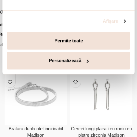
KU:
03L15-01690
Afişare
,
,
,
,
tegorii:
Bijuterii dama
Cercei
Cercei cu surub
Cercei rotunzi
,
erte Speciale
Oferte Speciale -30%
Permite toate
lectie:
Madison
Accesorii din aceeasi colectie:
Personalizează
-20%
-50%
Bratara dubla otel inoxidabil
Cercei lungi placati cu rodiu cu
Madison
pietre zirconia Madison