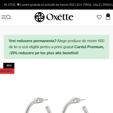
C 💖
Livrare gratuita la achizitii de minim 450 LEI
🌞 FINAL SALE | PANA LA -50% - 
0
Vrei reducere permanenta?
Alege produse de minim 600
de lei si esti eligibil pentru a primi gratuit
Cardul Premium,
-15% reducere pe loc plus alte beneficii!
-30%
SOLD OUT