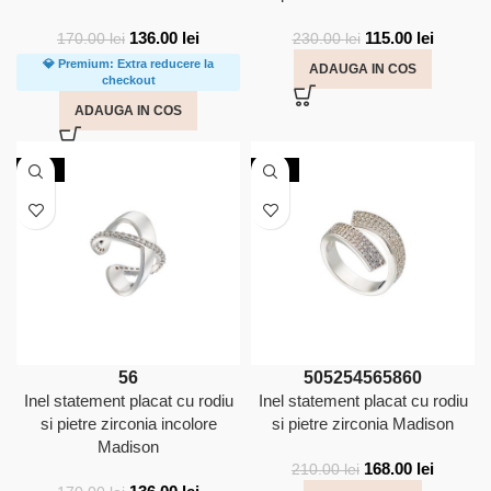
136.00
lei
115.00
lei
170.00
lei
230.00
lei
💎 Premium: Extra reducere la
ADAUGA IN COS
checkout
ADAUGA IN COS
-20%
-20%
56
50
52
54
56
58
60
Inel statement placat cu rodiu
Inel statement placat cu rodiu
si pietre zirconia incolore
si pietre zirconia Madison
Madison
168.00
lei
210.00
lei