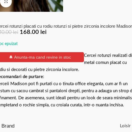
Click to enlarge
rcei rotunzi placati cu rodiu rotunzi si pietre zirconia incolore Madiso
168.00
lei
40.00
lei
oc epuizat
Cercei rotunzi realizati d
🔔 Anunta-ma cand revine in stoc
metal comun placat cu
diu si decorati cu pietre zirconia incolore.
comandari de purtare
:
rceii Madison pot fi purtati cu o tinuta office eleganta, cum ar fi un
stum cu sacou cambrat si pantaloni drepti, pentru a adauga un strop 
finament. De asemenea, sunt ideali pentru un look de seara minimalis
mpletand o rochie simpla, cu croiala curata, intr-o nuanta inchisa.
Brand
Loisir