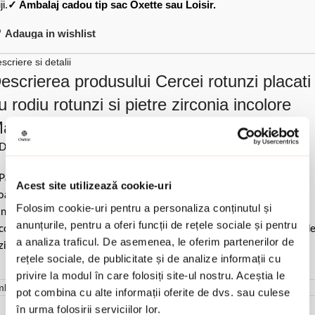
ji.
✓ Ambalaj cadou tip sac Oxette sau Loisir.
Adauga in wishlist
scriere si detalii
escrierea produsului Cercei rotunzi placati
u rodiu rotunzi si pietre zirconia incolore
adison:
Diametru 3.6 cm.
Pastrati bijuteria in ambalajul original sau intr-un saculet de catifea
Acest site utilizează cookie-uri
ale pentru a evita frecarea sau lovirea de alte materiale. Evitati
Folosim cookie-uri pentru a personaliza conținutul și
ntactul cu apa si produsele cosmetice. Dupa fiecare purtare este
anunțurile, pentru a oferi funcții de rețele sociale și pentru
comandat sa o lustruiti cu o laveta curata pentru a evita depunerea d
a analiza traficul. De asemenea, le oferim partenerilor de
ziduuri.
rețele sociale, de publicitate și de analize informații cu
privire la modul în care folosiți site-ul nostru. Aceștia le
mbalare
pot combina cu alte informații oferite de dvs. sau culese
în urma folosirii serviciilor lor.