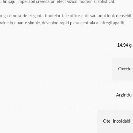
 finisajul impecabil creeaza un efect vizual modern si sofisticat.
auga o nota de eleganta tinutelor tale office chic sau unui look deosebit
aine in nuante simple, devenind rapid piesa centrala a intregii aparitii.
14.94 g
Oxette
Argintiu
Otel Inoxidabil