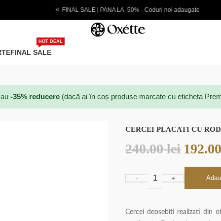
| PANA LA -50% - Coduri noi adaugate
EXTRA 5% CARD
HOT DEAL
RTE
FINAL SALE
au
-35% reducere
(dacă ai în coș produse marcate cu eticheta Prem
CERCEI PLACATI CU ROD
240.00
lei
192.0
Adau
Cercei deosebiti realizati din ot