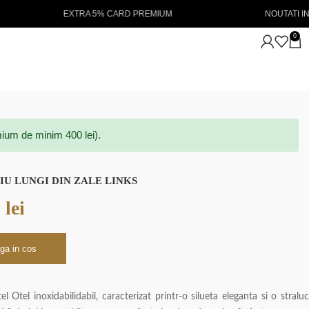
 PREMIUM
NOUTATI IN STOC 💖
L
0
ium de minim 400 lei).
IU LUNGI DIN ZALE LINKS
0
lei
ga in cos
el Otel inoxidabilidabil, caracterizat printr-o silueta eleganta si o straluc