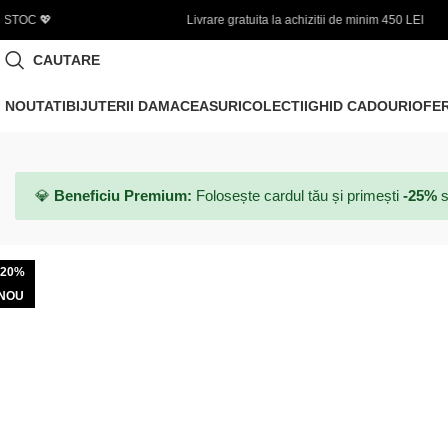
ivrare gratuita la achizitii de minim 450 LEI
🌞 FINAL SALE 
CAUTARE
NOUTATI
BIJUTERII DAMA
CEASURI
COLECTII
GHID CADOURI
OFE
💎
Beneficiu Premium:
Folosește cardul tău și primești
-25%
s
-20%
NOU