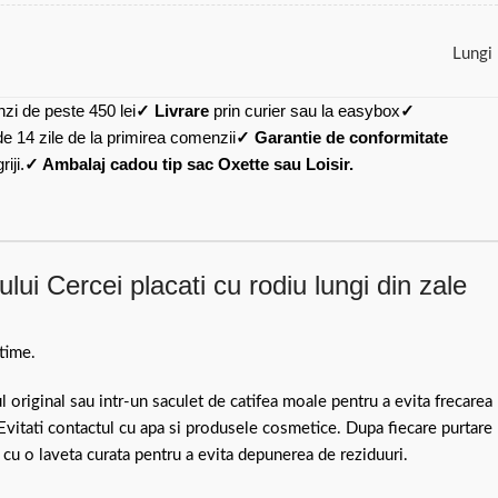
Lungi
zi de peste 450 lei
✓ Livrare
prin curier sau la easybox
✓
de 14 zile de la primirea comenzii
✓ Garantie de conformitate
iji.
✓ Ambalaj cadou tip sac Oxette sau Loisir.
lui Cercei placati cu rodiu lungi din zale
time.
ul original sau intr-un saculet de catifea moale pentru a evita frecarea
 Evitati contactul cu apa si produsele cosmetice. Dupa fiecare purtare
 cu o laveta curata pentru a evita depunerea de reziduuri.