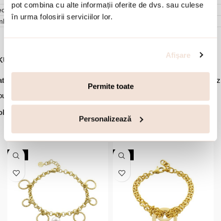
pot combina cu alte informații oferite de dvs. sau culese
cenzii (0)
în urma folosirii serviciilor lor.
mbalare
Afişare
KU:
03J27-00069
,
,
,
tegorii:
Bijuterii dama
Cercei
Cercei placati cu aur
Cercei rotunz
Permite toate
,
utati
Ofertele lunii
lectie:
Links
Personalizează
Accesorii din aceeasi colectie:
NOU
NOU