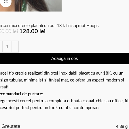
Click to enlarge
rcei mici creole placati cu aur 18 k finisaj mat Hoops
128.00
lei
60.00
lei
Adauga in cos
rcei tip creole realizati din otel inoxidabil placat cu aur 18K, cu un
sign tubular, minimalist si finisaj mat, ce ofera un aspect modern si
rsatil.
comandari de purtare
:
ege acesti cercei pentru a completa o tinuta casual-chic sau office, fi
cesoriul perfect pentru un look curat si contemporan.
Greutate
4.38 g