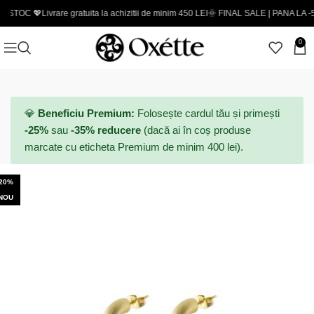

Livrare gratuita la achizitii de minim 450 LEI
🌞 FINAL SALE | PANA LA -50% - Codu
0
💎
Beneficiu Premium:
Folosește cardul tău și primești
-25%
sau
-35% reducere
(dacă ai în coș produse
marcate cu eticheta Premium de minim 400 lei).
-20%
NOU