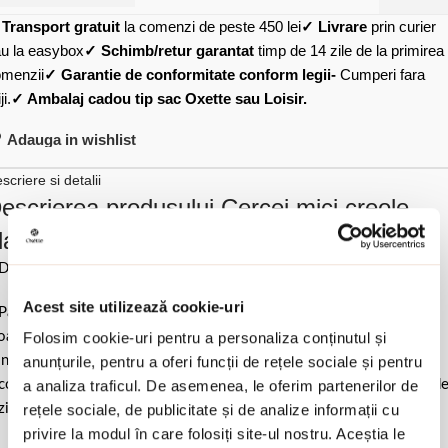
✓
Transport gratuit
la comenzi de peste 450 lei
✓ Livrare
prin curier
u la easybox
✓ Schimb/retur garantat
timp de 14 zile de la primirea
menzii
✓ Garantie de conformitate conform legii-
Cumperi fara
ji.
✓ Ambalaj cadou tip sac Oxette sau Loisir.
Adauga in wishlist
scriere si detalii
escrierea produsului Cercei mici creole
lacati cu aur 18 k finisaj mat Hoops:
Diametru 1.1 cm.
Acest site utilizează cookie-uri
Pastrati bijuteria in ambalajul original sau intr-un saculet de catifea
ale pentru a evita frecarea sau lovirea de alte materiale. Evitati
Folosim cookie-uri pentru a personaliza conținutul și
ntactul cu apa si produsele cosmetice. Dupa fiecare purtare este
anunțurile, pentru a oferi funcții de rețele sociale și pentru
comandat sa o lustruiti cu o laveta curata pentru a evita depunerea d
a analiza traficul. De asemenea, le oferim partenerilor de
ziduuri.
rețele sociale, de publicitate și de analize informații cu
privire la modul în care folosiți site-ul nostru. Aceștia le