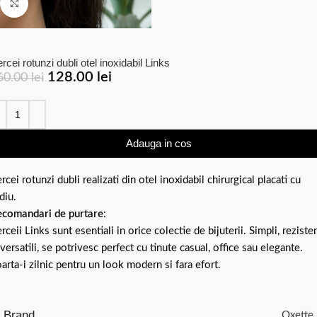
Click to enlarge
rcei rotunzi dubli otel inoxidabil Links
128.00
lei
60.00
lei
Adauga in cos
rcei rotunzi dubli realizati din otel inoxidabil chirurgical placati cu
diu.
comandari de purtare
:
rceii Links sunt esentiali in orice colectie de bijuterii. Simpli, rezisten
 versatili, se potrivesc perfect cu tinute casual, office sau elegante.
arta-i zilnic pentru un look modern si fara efort.
Brand
Oxette