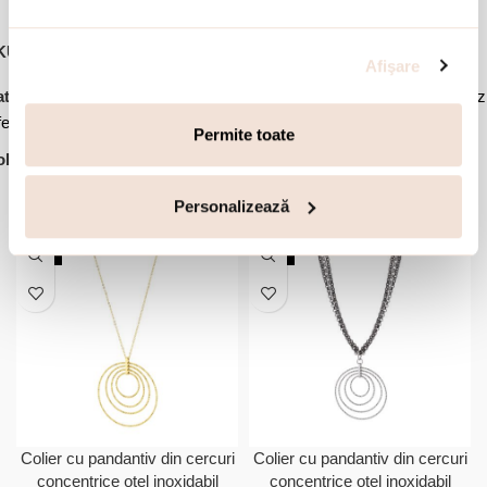
KU:
03J03-00003
Afişare
,
,
,
tegorii:
Bijuterii dama
Cercei
Cercei otel inoxidabil
Cercei rotunz
ertele lunii
Permite toate
lectie:
Links
Accesorii din aceeasi colectie:
Personalizează
NOU
NOU
Colier cu pandantiv din cercuri
Colier cu pandantiv din cercuri
concentrice otel inoxidabil
concentrice otel inoxidabil