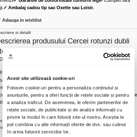
menzii
✓ Garantie de conformitate conform legii-
Cumperi fara
ji.
✓ Ambalaj cadou tip sac Oxette sau Loisir.
Adauga in wishlist
scriere si detalii
escrierea produsului Cercei rotunzi dubli
tel inoxidabil Links:
Diametru 2.8 cm.
Pastrati bijuteria in ambalajul original sau intr-un saculet de catifea
Acest site utilizează cookie-uri
ale pentru a evita frecarea sau lovirea de alte materiale. Evitati
Folosim cookie-uri pentru a personaliza conținutul și
ntactul cu apa si produsele cosmetice. Dupa fiecare purtare este
anunțurile, pentru a oferi funcții de rețele sociale și pentru
comandat sa o lustruiti cu o laveta curata pentru a evita depunerea d
a analiza traficul. De asemenea, le oferim partenerilor de
ziduuri.
rețele sociale, de publicitate și de analize informații cu
privire la modul în care folosiți site-ul nostru. Aceștia le
cenzii (0)
pot combina cu alte informații oferite de dvs. sau culese
mbalare
în urma folosirii serviciilor lor.