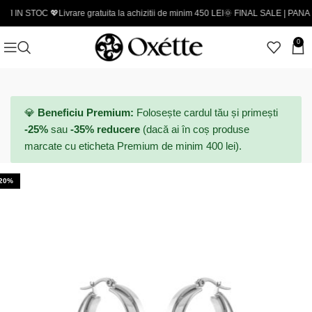
OC 💖
Livrare gratuita la achizitii de minim 450 LEI
🌞 FINAL SALE | PANA LA -50% -
0
💎
Beneficiu Premium:
Folosește cardul tău și primești
-25%
sau
-35% reducere
(dacă ai în coș produse
marcate cu eticheta Premium de minim 400 lei).
-20%