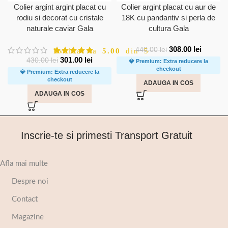
Colier argint argint placat cu
Colier argint placat cu aur de
rodiu si decorat cu cristale
18K cu pandantiv si perla de
naturale caviar Gala
cultura Gala
308.00
lei
440.00
lei
Evaluat la
5.00
din 5
301.00
lei
430.00
lei
💎 Premium: Extra reducere la
checkout
💎 Premium: Extra reducere la
checkout
ADAUGA IN COS
ADAUGA IN COS
Inscrie-te si primesti Transport Gratuit
Afla mai multe
Despre noi
Contact
Magazine