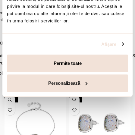
privire la modul în care folosiți site-ul nostru. Aceștia le
cenzii (1)
pot combina cu alte informații oferite de dvs. sau culese
mbalare
în urma folosirii serviciilor lor.
KU:
03X01-03113
Afişare
,
,
,
,
tegorii:
Bijuterii dama
Cercei
Cercei argint
Ofertele lunii
Party 
vents
Permite toate
lectie:
Gala
Personalizează
Accesorii din aceeasi colectie:
-20%
-20%