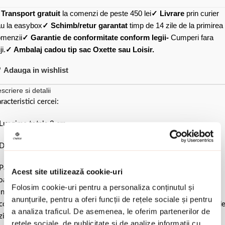
✓
Transport gratuit
la comenzi de peste 450 lei
✓ Livrare
prin curier
u la easybox
✓ Schimb/retur garantat
timp de 14 zile de la primirea
menzii
✓ Garantie de conformitate conform legii-
Cumperi fara
ji.
✓ Ambalaj cadou tip sac Oxette sau Loisir.
Adauga in wishlist
scriere si detalii
racteristici cercei:
Lungime totala 3 cm.
Dimensiune elemente 2 cm fiecare.
Pastrati bijuteria in ambalajul original sau intr-un saculet de catifea
Acest site utilizează cookie-uri
ale pentru a evita frecarea sau lovirea de alte materiale. Evitati
Folosim cookie-uri pentru a personaliza conținutul și
ntactul cu apa si produsele cosmetice. Dupa fiecare purtare este
anunțurile, pentru a oferi funcții de rețele sociale și pentru
comandat sa o lustruiti cu o laveta curata pentru a evita depunerea d
a analiza traficul. De asemenea, le oferim partenerilor de
ziduuri.
rețele sociale, de publicitate și de analize informații cu