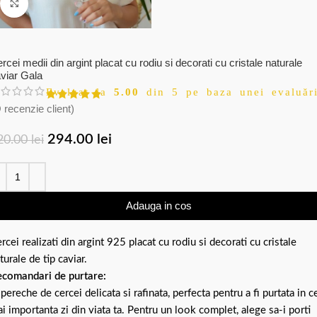
Click to enlarge
rcei medii din argint placat cu rodiu si decorati cu cristale naturale
viar Gala
Evaluat la
5.00
din 5 pe baza unei evaluări
 recenzie client)
294.00
lei
20.00
lei
Adauga in cos
rcei realizati din argint 925 placat cu rodiu si decorati cu cristale
turale de tip caviar.
comandari de purtare:
pereche de cercei delicata si rafinata, perfecta pentru a fi purtata in c
i importanta zi din viata ta. Pentru un look complet, alege sa-i porti