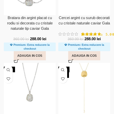
Bratara din argint placat cu
Cercei argint cu surub decorati
rodiu si decorata cu cristale
cu cristale naturale caviar Gala
naturale tip caviar Gala
Evaluat la
5.0
288.00
lei
288.00
lei
360.00
lei
360.00
lei
💎 Premium: Extra reducere la
💎 Premium: Extra reducere la
checkout
checkout
ADAUGA IN COS
ADAUGA IN COS
-30%
-30%
NOU