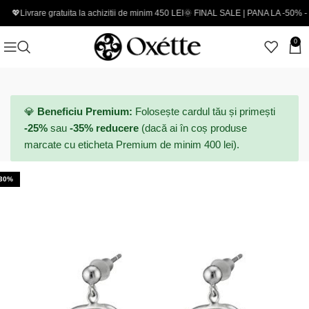
re gratuita la achizitii de minim 450 LEI
🌞 FINAL SALE | PANA LA -50% - Coduri no
0
💎
Beneficiu Premium:
Folosește cardul tău și primești
-25%
sau
-35% reducere
(dacă ai în coș produse
marcate cu eticheta Premium de minim 400 lei).
-30%