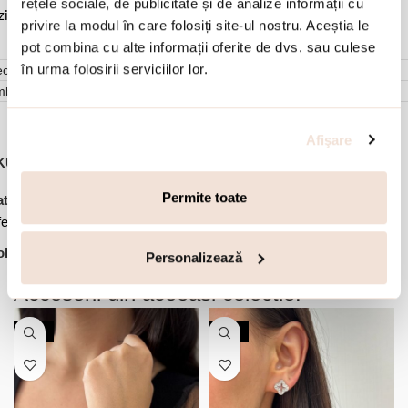
rețele sociale, de publicitate și de analize informații cu
ziduuri.
privire la modul în care folosiți site-ul nostru. Aceștia le
pot combina cu alte informații oferite de dvs. sau culese
în urma folosirii serviciilor lor.
cenzii (0)
mbalare
Afişare
KU:
03V01-J4484
,
,
,
,
Permite toate
tegorii:
Bijuterii dama
Cercei
Cercei argint
Cercei cu tortita
ertele lunii
lectie:
Essentials
Personalizează
Accesorii din aceeasi colectie:
-30%
-20%