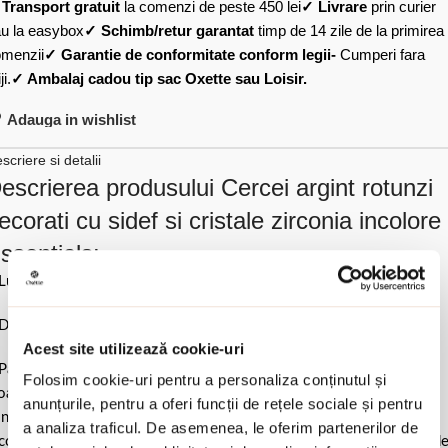
✓
Transport gratuit
la comenzi de peste 450 lei
✓ Livrare
prin curier
u la easybox
✓ Schimb/retur garantat
timp de 14 zile de la primirea
menzii
✓ Garantie de conformitate conform legii-
Cumperi fara
ji.
✓ Ambalaj cadou tip sac Oxette sau Loisir.
Adauga in wishlist
scriere si detalii
escrierea produsului Cercei argint rotunzi
ecorati cu sidef si cristale zirconia incolore
ssentials:
Lungime 3.1 cm.
Diametru creola 1.1 cm & dimensiune element 1.7 cm.
Acest site utilizează cookie-uri
Pastrati bijuteria in ambalajul original sau intr-un saculet de catifea
Folosim cookie-uri pentru a personaliza conținutul și
ale pentru a evita frecarea sau lovirea de alte materiale. Evitati
anunțurile, pentru a oferi funcții de rețele sociale și pentru
ntactul cu apa si produsele cosmetice. Dupa fiecare purtare este
a analiza traficul. De asemenea, le oferim partenerilor de
comandat sa o lustruiti cu o laveta curata pentru a evita depunerea d