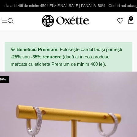
tii de minim 450 LEI
🌞 FINAL SALE | PANA LA -50% - Coduri noi adaugate
EXTRA 5
0
💎
Beneficiu Premium:
Folosește cardul tău și primești
-25%
sau
-35% reducere
(dacă ai în coș produse
marcate cu eticheta Premium de minim 400 lei).
-20%