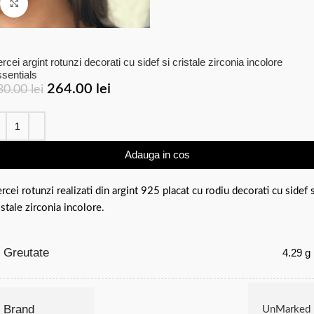
Click to enlarge
rcei argint rotunzi decorati cu sidef si cristale zirconia incolore
sentials
264.00
lei
30.00
lei
Adauga in cos
rcei rotunzi realizati din argint 925 placat cu rodiu decorati cu sidef s
istale zirconia incolore.
Greutate
4.29 g
Brand
UnMarked