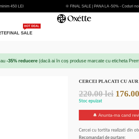
🌞 FINAL SALE | PANA LA -50% - Coduri noi adaugate
HOT DEAL
RTE
FINAL SALE
au
-35% reducere
(dacă ai în coș produse marcate cu eticheta Prem
CERCEI PLACATI CU AUR
220.00
lei
176.0
Stoc epuizat
🔔 Anunta-ma cand revi
Cercei cu tortita realizati din o
Recomandari de purtare
: