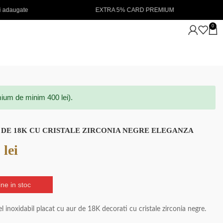
EXTRA 5% CARD PREMIUM
NOUTATI IN STOC 💖
0
ium de minim 400 lei).
 DE 18K CU CRISTALE ZIRCONIA NEGRE ELEGANZA
0
lei
ne in stoc
tel inoxidabil placat cu aur de 18K decorati cu cristale zirconia negre.