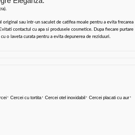
negre Eleganza:
ra).
ul original sau intr-un saculet de catifea moale pentru a evita frecarea
 Evitati contactul cu apa si produsele cosmetice. Dupa fiecare purtare
 cu o laveta curata pentru a evita depunerea de reziduuri.
,
,
,
,
rcei
Cercei cu tortita
Cercei otel inoxidabil
Cercei placati cu aur