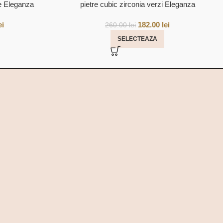
re Eleganza
pietre cubic zirconia verzi Eleganza
ei
182.00
lei
260.00
lei
SELECTEAZA