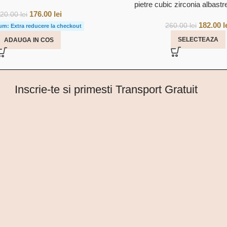
pietre cubic zirconia albast
176.00
lei
220.00
lei
182.00
l
260.00
lei
um: Extra reducere la checkout
SELECTEAZA
ADAUGA IN COS
Inscrie-te si primesti Transport Gratuit