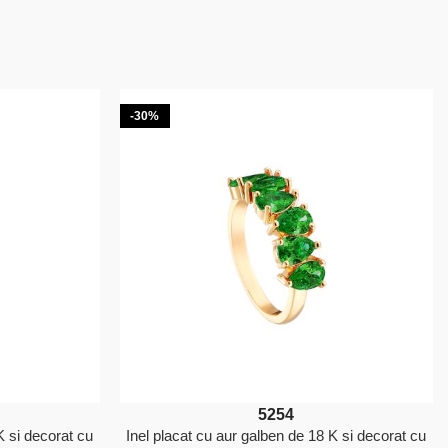
-30%
52
54
K si decorat cu
Inel placat cu aur galben de 18 K si decorat cu