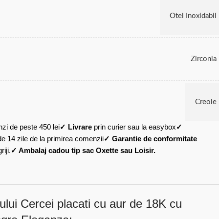
Otel Inoxidabil
Zirconia
Creole
zi de peste 450 lei
✓ Livrare
prin curier sau la easybox
✓
de 14 zile de la primirea comenzii
✓ Garantie de conformitate
iji.
✓ Ambalaj cadou tip sac Oxette sau Loisir.
lui Cercei placati cu aur de 18K cu