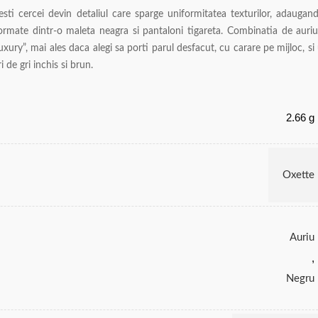
i cercei devin detaliul care sparge uniformitatea texturilor, adaugan
formate dintr-o maleta neagra si pantaloni tigareta. Combinatia de auriu
ury”, mai ales daca alegi sa porti parul desfacut, cu carare pe mijloc, si
 de gri inchis si brun.
2.66 g
Oxette
Auriu
,
Negru