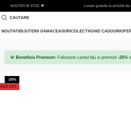
Livrare gratuita la achizitii de minim 450 LEI
CAUTARE
NOUTATI
BIJUTERII DAMA
CEASURI
COLECTII
GHID CADOURI
OFE
💎
Beneficiu Premium:
Folosește cardul tău și primești
-25%
s
-20%
SOLD OUT