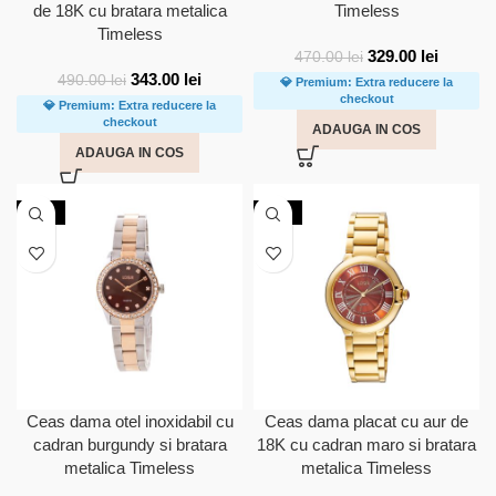
de 18K cu bratara metalica
Timeless
Timeless
329.00
lei
470.00
lei
343.00
lei
490.00
lei
💎 Premium: Extra reducere la
checkout
💎 Premium: Extra reducere la
checkout
ADAUGA IN COS
ADAUGA IN COS
-30%
-30%
Ceas dama otel inoxidabil cu
Ceas dama placat cu aur de
cadran burgundy si bratara
18K cu cadran maro si bratara
metalica Timeless
metalica Timeless