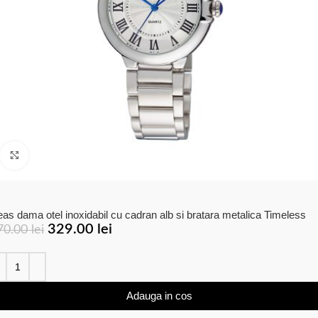
Click to enlarge
as dama otel inoxidabil cu cadran alb si bratara metalica Timeless
329.00
lei
70.00
lei
Adauga in cos