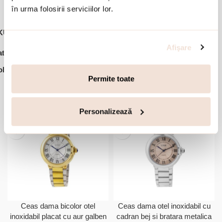
în urma folosirii serviciilor lor.
KU:
11L03-00567
Afişare
,
,
tegorii:
Ceasuri dama
Ceasuri Loisir
Ofertele lunii
lectie:
Timeless
Permite toate
Accesorii din aceeasi colectie:
Personalizează
-30%
-30%
Ceas dama bicolor otel
Ceas dama otel inoxidabil cu
inoxidabil placat cu aur galben
cadran bej si bratara metalica