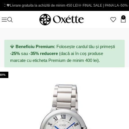
rare gratuita la achizitii de minim 450 LEI
🌞 FINAL SALE | PANA LA -50% - Coduri n
0
💎
Beneficiu Premium:
Folosește cardul tău și primești
-25%
sau
-35% reducere
(dacă ai în coș produse
marcate cu eticheta Premium de minim 400 lei).
-30%