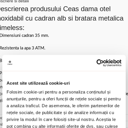
scriere si detalii
escrierea produsului Ceas dama otel
noxidabil cu cadran alb si bratara metalica
imeless:
Dimensiuni cadran 35 mm.
Rezistenta la apa 3 ATM.
Bratara metalica.
Pastrati bijuteria in ambalajul original sau intr-un saculet de catifea
ale pentru a evita frecarea sau lovirea de alte materiale. Evitati
Acest site utilizează cookie-uri
ntactul cu apa si produsele cosmetice. Dupa fiecare purtare este
Folosim cookie-uri pentru a personaliza conținutul și
comandat sa o lustruiti cu o laveta curata pentru a evita depunerea d
anunțurile, pentru a oferi funcții de rețele sociale și pentru
ziduuri.
a analiza traficul. De asemenea, le oferim partenerilor de
rețele sociale, de publicitate și de analize informații cu
cenzii (0)
privire la modul în care folosiți site-ul nostru. Aceștia le
mbalare
pot combina cu alte informații oferite de dvs. sau culese