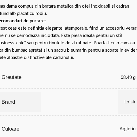
as dama compus din bratara metalica din otel inoxidabil si cadran
tund alb placat cu rodiu.
comandari de purtare
:
est ceas este definitia elegantei atemporale, fiind un accesoriu versat
re nu se demodeaza niciodata. Este piesa ideala pentru un stil
usiness-chic” sau pentru tinutele de zi rafinate. Poarta-l cu o camasa
ba din bumbac apretat si un sacou bleumarin pentru a scoate in evide
ele albastre distinctive ale cadranului.
Greutate
98.49 g
Brand
Loisir
Culoare
Argintiu