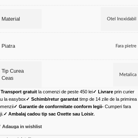
Material
Otel Inoxidabil
Piatra
Fara pietre
Tip Curea
Metalica
Ceas
✓
Transport gratuit
la comenzi de peste 450 lei
✓ Livrare
prin curier
u la easybox
✓ Schimb/retur garantat
timp de 14 zile de la primirea
menzii
✓ Garantie de conformitate conform legii-
Cumperi fara
ji.
✓ Ambalaj cadou tip sac Oxette sau Loisir.
Adauga in wishlist