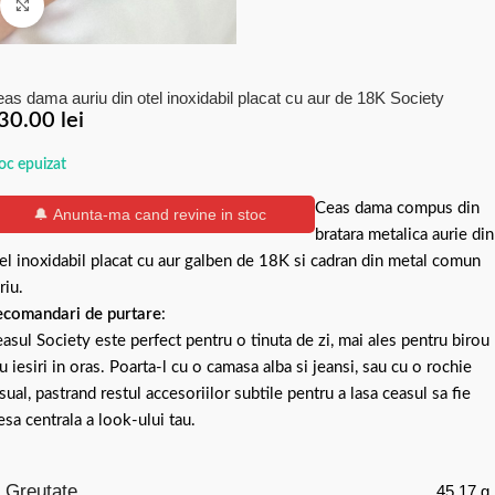
Click to enlarge
as dama auriu din otel inoxidabil placat cu aur de 18K Society
30.00
lei
oc epuizat
Ceas dama compus din
🔔 Anunta-ma cand revine in stoc
bratara metalica aurie din
el inoxidabil placat cu aur galben de 18K si cadran din metal comun
riu.
comandari de purtare
:
asul Society este perfect pentru o tinuta de zi, mai ales pentru birou
u iesiri in oras. Poarta-l cu o camasa alba si jeansi, sau cu o rochie
sual, pastrand restul accesoriilor subtile pentru a lasa ceasul sa fie
esa centrala a look-ului tau.
Greutate
45.17 g