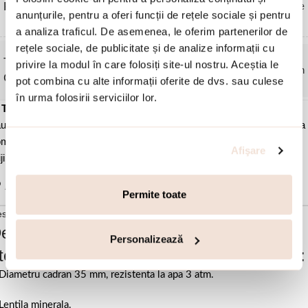
Piatra
Fara pietre
anunțurile, pentru a oferi funcții de rețele sociale și pentru
a analiza traficul. De asemenea, le oferim partenerilor de
rețele sociale, de publicitate și de analize informații cu
Tip Curea
privire la modul în care folosiți site-ul nostru. Aceștia le
Mesh
Ceas
pot combina cu alte informații oferite de dvs. sau culese
în urma folosirii serviciilor lor.
✓
Transport gratuit
la comenzi de peste 450 lei
✓ Livrare
prin curier
u la easybox
✓ Schimb/retur garantat
timp de 14 zile de la primirea
menzii
✓ Garantie de conformitate conform legii-
Cumperi fara
Afişare
ji.
✓ Ambalaj cadou tip sac Oxette sau Loisir.
Adauga in wishlist
Permite toate
scriere si detalii
escrierea produsului Ceas dama auriu din
Personalizează
tel inoxidabil placat cu aur de 18K Society:
Diametru cadran 35 mm, rezistenta la apa 3 atm.
Lentila minerala.