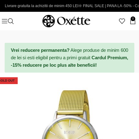
e gratuita la achizitii de minim 450 LEI
🌞 FINAL SALE | PANA LA -50% - Coduri noi
0
Vrei reducere permanenta?
Alege produse de minim 600
de lei si esti eligibil pentru a primi gratuit
Cardul Premium,
-15% reducere pe loc plus alte beneficii!
SOLD OUT