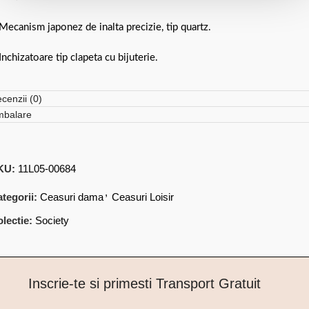
Mecanism japonez de inalta precizie, tip quartz.
Inchizatoare tip clapeta cu bijuterie.
cenzii (0)
mbalare
KU:
11L05-00684
,
tegorii:
Ceasuri dama
Ceasuri Loisir
lectie:
Society
Inscrie-te si primesti Transport Gratuit