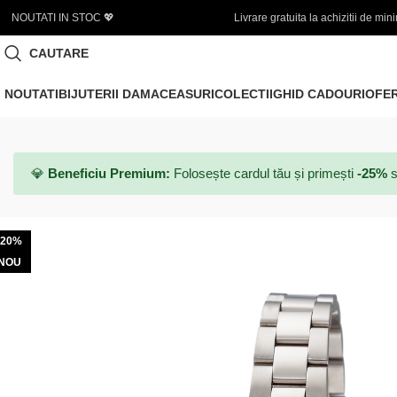
Livrare gratuita la achizitii de minim 450 LEI
🌞
CAUTARE
NOUTATI
BIJUTERII DAMA
CEASURI
COLECTII
GHID CADOURI
OFE
💎
Beneficiu Premium:
Folosește cardul tău și primești
-25%
s
-20%
NOU