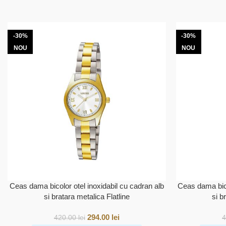
-30%
-30%
NOU
NOU
Ceas dama bicolor otel inoxidabil cu cadran alb
Ceas dama bico
si bratara metalica Flatline
si b
294.00
lei
420.00
lei