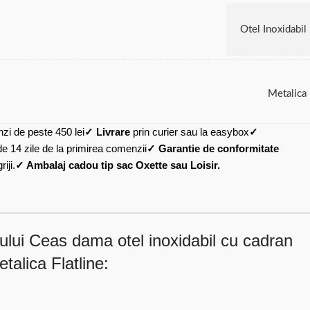
Otel Inoxidabil
Metalica
zi de peste 450 lei
✓ Livrare
prin curier sau la easybox
✓
de 14 zile de la primirea comenzii
✓ Garantie de conformitate
iji.
✓ Ambalaj cadou tip sac Oxette sau Loisir.
ului Ceas dama otel inoxidabil cu cadran
talica Flatline: