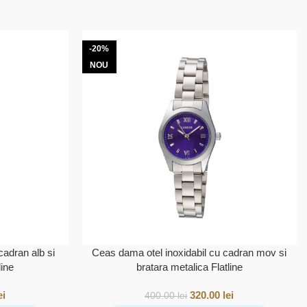
-20%
NOU
cadran alb si
Ceas dama otel inoxidabil cu cadran mov si
line
bratara metalica Flatline
ei
320.00
lei
400.00
lei