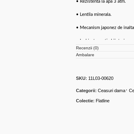
• Rezistenta la apa 3 atm.
• Lentila minerala.
• Mecanism japonez de inalta p
• Inchizatoare tip bijuterie.
Recenzii (0)
• Pastrati bijuteria in ambalaj
Ambalare
sau lovirea de alte materiale.
este recomandat sa o lustruiti
SKU:
11L03-00620
,
Categorii:
Ceasuri dama
Ce
Colectie:
Flatline