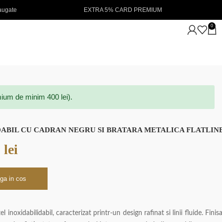
A 5% CARD PREMIUM
NOUTATI IN STOC 💖
0
ium de minim 400 lei).
ABIL CU CADRAN NEGRU SI BRATARA METALICA FLATLIN
0
lei
ga in cos
l inoxidabilidabil, caracterizat printr-un design rafinat si linii fluide. Finisa