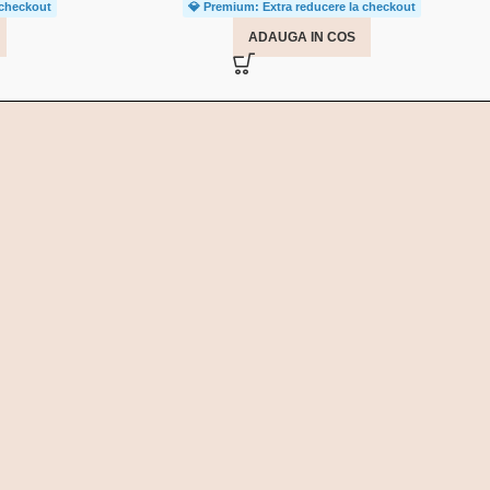
 checkout
💎 Premium: Extra reducere la checkout
ADAUGA IN COS