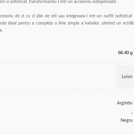
 si sofisticat, transformandu-l intr-un accesoriu indispensabil.
soriu de zi cu zi plin de stil sau integreaza-l intr-un outfit sofisticat
 este ideal pentru a completa o linie simpla a hainelor, oferind un echili
e.
66.40 g
Loisir
Argintiu
,
Negru