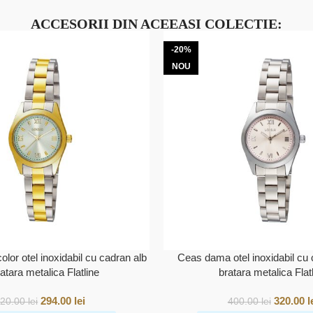
ACCESORII DIN ACEEASI COLECTIE:
-20%
NOU
lor otel inoxidabil cu cadran alb
Ceas dama otel inoxidabil cu 
ratara metalica Flatline
bratara metalica Flat
294.00
lei
320.00
l
420.00
lei
400.00
lei