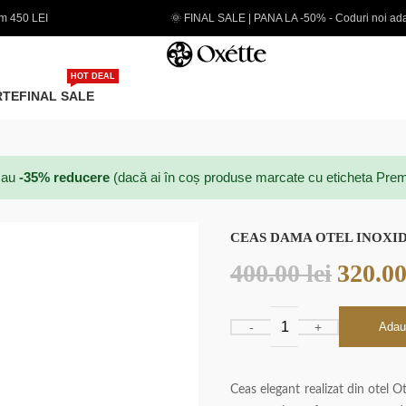
 FINAL SALE | PANA LA -50% - Coduri noi adaugate
EXTR
HOT DEAL
RTE
FINAL SALE
au
-35% reducere
(dacă ai în coș produse marcate cu eticheta Prem
CEAS DAMA OTEL INOXID
400.00
lei
320.0
Adau
Ceas elegant realizat din otel Ote