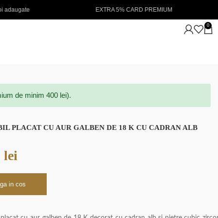
EXTRA 5% CARD PREMIUM
NOUTATI IN STOC 💖
0
ium de minim 400 lei).
BIL PLACAT CU AUR GALBEN DE 18 K CU CADRAN ALB
0
lei
ga in cos