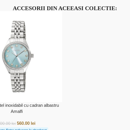
ACCESORII DIN ACEEASI COLECTIE:
l inoxidabil cu cadran albastru
Amalfi
560.00
lei
800.00
lei
um: Extra reducere la checkout