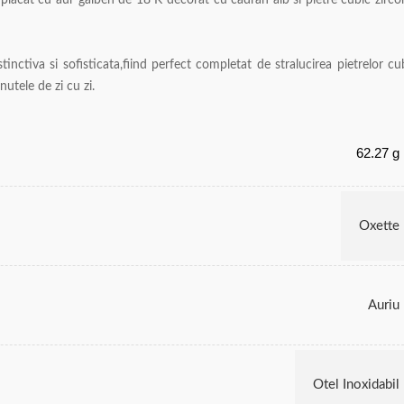
l placat cu aur galben de 18 K decorat cu cadran alb si pietre cubic zirco
inctiva si sofisticata,fiind perfect completat de stralucirea pietrelor cu
nutele de zi cu zi.
62.27 g
Oxette
Auriu
Otel Inoxidabil