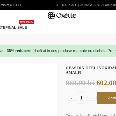
🌞 FINAL SALE | PANA LA -50% - Coduri noi adaugate
HOT DEAL
RTE
FINAL SALE
au
-35% reducere
(dacă ai în coș produse marcate cu eticheta Prem
CEAS DIN OTEL INOXIDA
AMALFI
860.00
lei
602.0
Adau