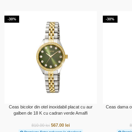
-30%
-30%
Ceas bicolor din otel inoxidabil placat cu aur
Ceas dama ote
galben de 18 K cu cadran verde Amalfi
567.00
lei
810.00
lei
💎 Premium: Extra reducere la checkout
💎 Premi