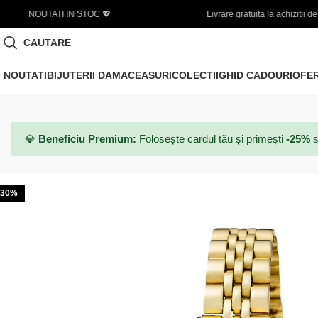
Livrare gratuita la achizitii de minim 450 LEI
CAUTARE
NOUTATI
BIJUTERII DAMA
CEASURI
COLECTII
GHID CADOURI
OFE
💎
Beneficiu Premium:
Folosește cardul tău și primești
-25%
s
-30%