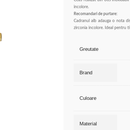
Ceas realizat din otel inoxidabi
incolore.
Recomandari de purtare
:
Cadranul alb adauga o nota dist
zirconia incolore. Ideal pentru ti
Greutate
Brand
Culoare
Material