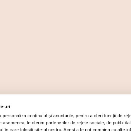
ie-uri
personaliza conținutul și anunțurile, pentru a oferi funcții de rețe
De asemenea, le oferim partenerilor de rețele sociale, de publicita
ul în care folosiți site-ul nostru. Aceștia le pot combina cu alte inf