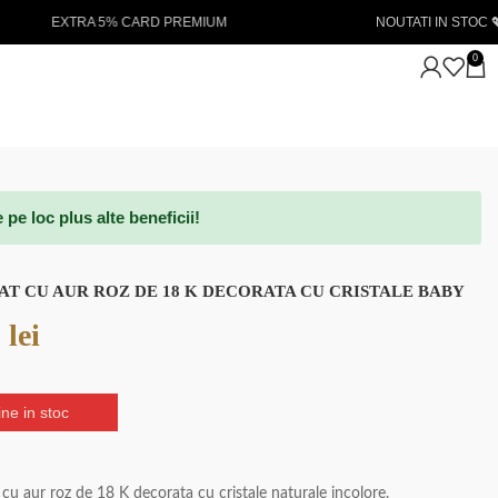
 PREMIUM
NOUTATI IN STOC 💖
L
0
e loc plus alte beneficii!
AT CU AUR ROZ DE 18 K DECORATA CU CRISTALE BABY
0
lei
ne in stoc
t cu aur roz de 18 K decorata cu cristale naturale incolore.