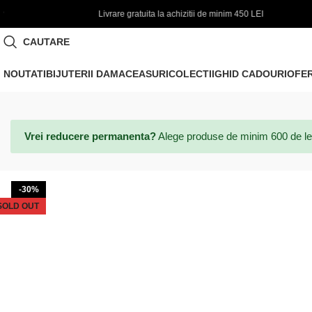
ivrare gratuita la achizitii de minim 450 LEI
🌞 FINAL SALE 
CAUTARE
NOUTATI
BIJUTERII DAMA
CEASURI
COLECTII
GHID CADOURI
OFE
Vrei reducere permanenta?
Alege produse de minim 600 de lei si
-30%
SOLD OUT