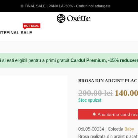
| PANA LA -50% - Coduri noi adaugate
EXTRA 5% CARD
HOT DEAL
RTE
FINAL SALE
 esti eligibil pentru a primi gratuit
Cardul Premium, -15% reducere p
BROSA DIN ARGINT PLAC
200.00
lei
140.0
Stoc epuizat
🔔 Anunta-ma cand revi
06L05-00034 | Colectia
Baby
Brosa realizata din argint placa