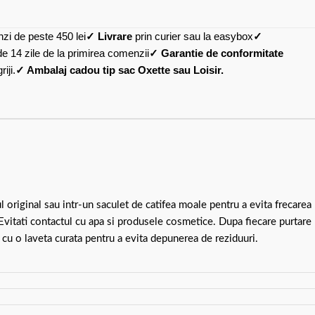
zi de peste 450 lei
✓ Livrare
prin curier sau la easybox
✓
de 14 zile de la primirea comenzii
✓ Garantie de conformitate
iji.
✓ Ambalaj cadou tip sac Oxette sau Loisir.
ul original sau intr-un saculet de catifea moale pentru a evita frecarea
 Evitati contactul cu apa si produsele cosmetice. Dupa fiecare purtare
 cu o laveta curata pentru a evita depunerea de reziduuri.