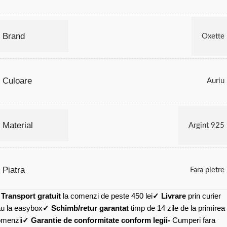
Brand
Oxette
Culoare
Auriu
Material
Argint 925
Piatra
Fara pietre
✓
Transport gratuit
la comenzi de peste 450 lei
✓ Livrare
prin curier
u la easybox
✓ Schimb/retur garantat
timp de 14 zile de la primirea
menzii
✓ Garantie de conformitate conform legii-
Cumperi fara