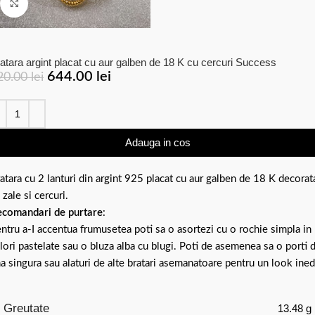
Click to enlarge
atara argint placat cu aur galben de 18 K cu cercuri Success
644.00
lei
20.00
lei
Adauga in cos
atara cu 2 lanturi din argint 925 placat cu aur galben de 18 K decorat
 zale si cercuri.
comandari de purtare
:
ntru a-I accentua frumusetea poti sa o asortezi cu o rochie simpla in
lori pastelate sau o bluza alba cu blugi. Poti de asemenea sa o porti 
a singura sau alaturi de alte bratari asemanatoare pentru un look ined
Greutate
13.48 g