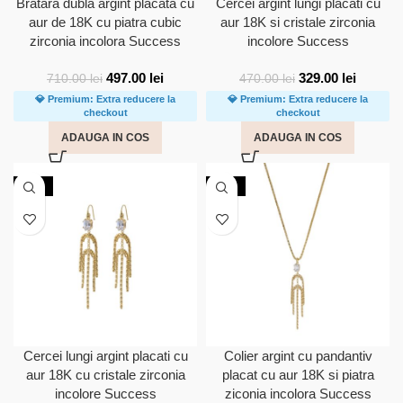
Bratara dubla argint placata cu
Cercei argint lungi placati cu
aur de 18K cu piatra cubic
aur 18K si cristale zirconia
zirconia incolora Success
incolore Success
497.00
lei
329.00
lei
710.00
lei
470.00
lei
💎 Premium: Extra reducere la
💎 Premium: Extra reducere la
checkout
checkout
ADAUGA IN COS
ADAUGA IN COS
-30%
-30%
Cercei lungi argint placati cu
Colier argint cu pandantiv
aur 18K cu cristale zirconia
placat cu aur 18K si piatra
incolore Success
ziconia incolora Success