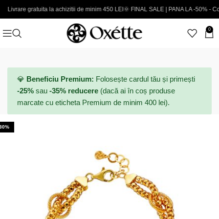
 gratuita la achizitii de minim 450 LEI
🌞 FINAL SALE | PANA LA -50% - Coduri noi 
0
💎
Beneficiu Premium:
Folosește cardul tău și primești
-25%
sau
-35% reducere
(dacă ai în coș produse
marcate cu eticheta Premium de minim 400 lei).
-30%