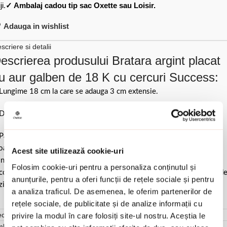
ji.
✓ Ambalaj cadou tip sac Oxette sau Loisir.
Adauga in wishlist
scriere si detalii
escrierea produsului Bratara argint placat
u aur galben de 18 K cu cercuri Success:
Lungime 18 cm la care se adauga 3 cm extensie.
Diametru cercuri 1.3 cm.
Pastrati bijuteria in ambalajul original sau intr-un saculet de catifea
ale pentru a evita frecarea sau lovirea de alte materiale. Evitati
Acest site utilizează cookie-uri
ntactul cu apa si produsele cosmetice. Dupa fiecare purtare este
Folosim cookie-uri pentru a personaliza conținutul și
comandat sa o lustruiti cu o laveta curata pentru a evita depunerea d
anunțurile, pentru a oferi funcții de rețele sociale și pentru
ziduuri.
a analiza traficul. De asemenea, le oferim partenerilor de
rețele sociale, de publicitate și de analize informații cu
cenzii (0)
privire la modul în care folosiți site-ul nostru. Aceștia le
mbalare