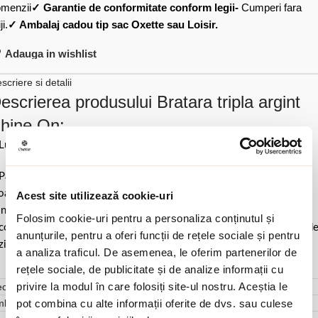
menzii
✓ Garantie de conformitate conform legii-
Cumperi fara
ji.
✓ Ambalaj cadou tip sac Oxette sau Loisir.
Adauga in wishlist
scriere si detalii
escrierea produsului Bratara tripla argint
hine On:
Lungime 15 cm la care se adauga 3 cm extensie.
Pastrati bijuteria in ambalajul original sau intr-un saculet de catifea
ale pentru a evita frecarea sau lovirea de alte materiale. Evitati
Acest site utilizează cookie-uri
ntactul cu apa si produsele cosmetice. Dupa fiecare purtare este
Folosim cookie-uri pentru a personaliza conținutul și
comandat sa o lustruiti cu o laveta curata pentru a evita depunerea d
anunțurile, pentru a oferi funcții de rețele sociale și pentru
ziduuri.
a analiza traficul. De asemenea, le oferim partenerilor de
rețele sociale, de publicitate și de analize informații cu
privire la modul în care folosiți site-ul nostru. Aceștia le
cenzii (0)
pot combina cu alte informații oferite de dvs. sau culese
mbalare