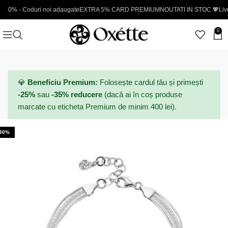
oduri noi adaugate
EXTRA 5% CARD PREMIUM
NOUTATI IN STOC 💖
Livrare gratui
0
💎
Beneficiu Premium:
Folosește cardul tău și primești
-25%
sau
-35% reducere
(dacă ai în coș produse
marcate cu eticheta Premium de minim 400 lei).
-30%