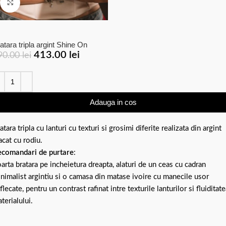
Click to enlarge
atara tripla argint Shine On
413.00
lei
90.00
lei
Adauga in cos
atara tripla cu lanturi cu texturi si grosimi diferite realizata din argint
acat cu rodiu.
comandari de purtare
:
arta bratara pe incheietura dreapta, alaturi de un ceas cu cadran
nimalist argintiu si o camasa din matase ivoire cu manecile usor
flecate, pentru un contrast rafinat intre texturile lanturilor si fluiditat
terialului.