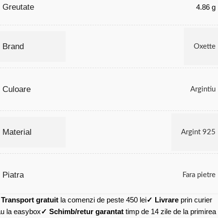
Greutate
4.86 g
Brand
Oxette
Culoare
Argintiu
Material
Argint 925
Piatra
Fara pietre
✓
Transport gratuit
la comenzi de peste 450 lei
✓ Livrare
prin curier
u la easybox
✓ Schimb/retur garantat
timp de 14 zile de la primirea