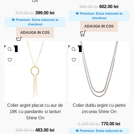
On
602.00
lei
860.00
lei
399.00
lei
570.00
lei
💎 Premium: Extra reducere la
checkout
💎 Premium: Extra reducere la
checkout
ADAUGA IN COS
ADAUGA IN COS
-30%
-30%
Colier argint placat cu aur de
Colier dublu argint cu pietre
18K cu pandantiv si lanturi
zirconia Shine On
Shine On
770.00
lei
1,100.00
lei
483.00
lei
690.00
lei
💎 Premium: Extra reducere la