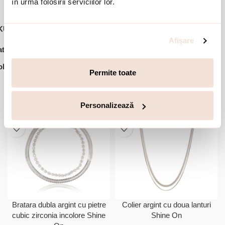
în urma folosirii serviciilor lor.
KU:
02X01-03416
Afişare
,
,
,
tegorii:
Bijuterii dama
Bratari
Bratari argint
Ofertele lunii
lectie:
Shine On
Permite toate
Accesorii din aceeasi colectie:
Personalizează
-30%
-30%
Bratara dubla argint cu pietre
Colier argint cu doua lanturi
cubic zirconia incolore Shine
Shine On