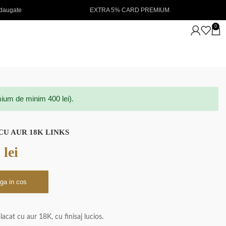
XTRA 5% CARD PREMIUM
NOUTATI IN STOC 💖
0
ium de minim 400 lei).
CU AUR 18K LINKS
0
lei
ga in cos
lacat cu aur 18K, cu finisaj lucios.