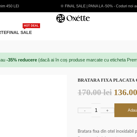
🌞 FINAL SALE | PANA LA -50% - Coduri noi adaugate
E
HOT DEAL
RTE
FINAL SALE
au
-35% reducere
(dacă ai în coș produse marcate cu eticheta Prem
BRATARA FIXA PLACATA 
170.00
lei
136.0
Adau
Bratara fixa din otel inoxidabil p