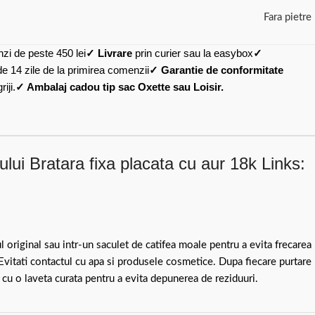
Fara pietre
zi de peste 450 lei
✓ Livrare
prin curier sau la easybox
✓
de 14 zile de la primirea comenzii
✓ Garantie de conformitate
iji.
✓ Ambalaj cadou tip sac Oxette sau Loisir.
lui Bratara fixa placata cu aur 18k Links:
ul original sau intr-un saculet de catifea moale pentru a evita frecarea
 Evitati contactul cu apa si produsele cosmetice. Dupa fiecare purtare
 cu o laveta curata pentru a evita depunerea de reziduuri.