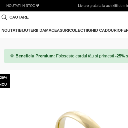
Livrare gratuita la achizitii de minim 450 LEI
CAUTARE
NOUTATI
BIJUTERII DAMA
CEASURI
COLECTII
GHID CADOURI
OFE
💎
Beneficiu Premium:
Folosește cardul tău și primești
-25%
s
-20%
NOU