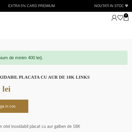
NOUTATI IN STOC 💖
Livrare gratui
0
ium de minim 400 lei).
XIDABIL PLACATA CU AUR DE 18K LINKS
0
lei
ga in cos
din otel inoxidabil placat cu aur galben de 18K