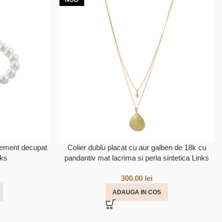
NOU
element decupat
Colier dublu placat cu aur galben de 18k cu
nks
pandantiv mat lacrima si perla sintetica Links
300.00
lei
ADAUGA IN COS