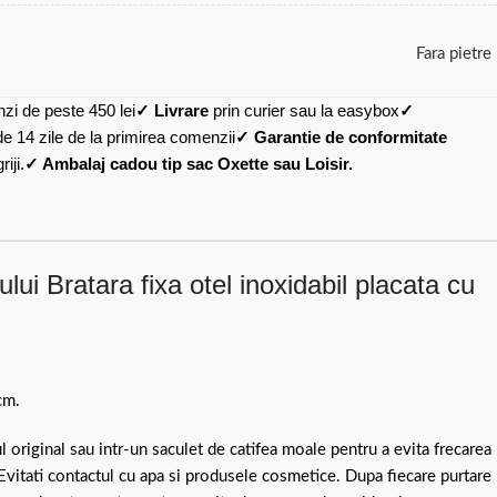
Fara pietre
zi de peste 450 lei
✓ Livrare
prin curier sau la easybox
✓
de 14 zile de la primirea comenzii
✓ Garantie de conformitate
iji.
✓ Ambalaj cadou tip sac Oxette sau Loisir.
ui Bratara fixa otel inoxidabil placata cu
cm.
ul original sau intr-un saculet de catifea moale pentru a evita frecarea
 Evitati contactul cu apa si produsele cosmetice. Dupa fiecare purtare