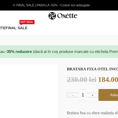
50% - Coduri noi adaugate
EXTRA 5% CARD PREMIUM
HOT DEAL
RTE
FINAL SALE
au
-35% reducere
(dacă ai în coș produse marcate cu eticheta Prem
BRATARA FIXA OTEL INO
230.00
lei
184.0
Adau
Bratara fixa cu sfere realizata 