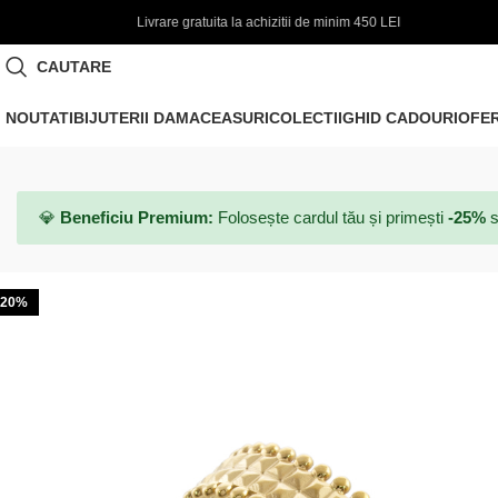
ta la achizitii de minim 450 LEI
🌞 FINAL SALE | PANA LA -
CAUTARE
NOUTATI
BIJUTERII DAMA
CEASURI
COLECTII
GHID CADOURI
OFE
💎
Beneficiu Premium:
Folosește cardul tău și primești
-25%
s
-20%