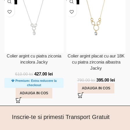
-30%
-50%
Colier argint cu piatra ziconia
Colier argint placat cu aur 18K
incolora Jacky
cu piatra zirconia albastra
Jacky
427.00
lei
610.00
lei
395.00
lei
790.00
lei
💎 Premium: Extra reducere la
checkout
ADAUGA IN COS
ADAUGA IN COS
Inscrie-te si primesti Transport Gratuit