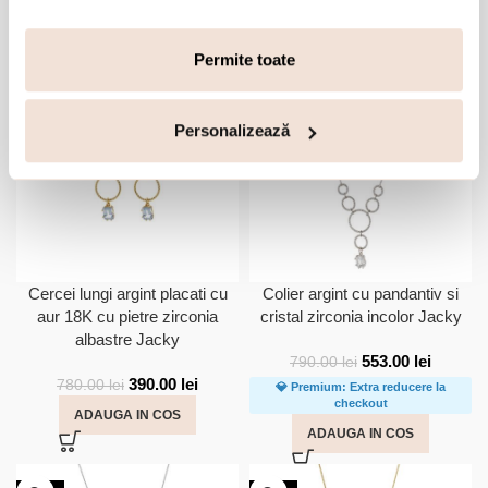
Accesorii din aceeasi colectie:
Permite toate
-50%
-30%
Personalizează
Cercei lungi argint placati cu
Colier argint cu pandantiv si
aur 18K cu pietre zirconia
cristal zirconia incolor Jacky
albastre Jacky
553.00
lei
790.00
lei
390.00
lei
780.00
lei
💎 Premium: Extra reducere la
checkout
ADAUGA IN COS
ADAUGA IN COS