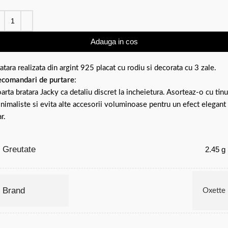
Adauga in cos
atara realizata din argint 925 placat cu rodiu si decorata cu 3 zale.
comandari de purtare
:
arta bratara Jacky ca detaliu discret la incheietura. Asorteaz-o cu tin
nimaliste si evita alte accesorii voluminoase pentru un efect elegant 
ar.
Greutate
2.45 g
Brand
Oxette