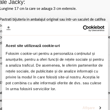
ale Jacky:
Lungime 17 cm la care se adauga 3 cm extensie.
Pastrati bijuteria in ambalajul original sau intr-un saculet de catifea
ale pentru a evita frecarea sau lovirea de alte materiale. Evitati
ntactul cu apa si produsele cosmetice. Dupa fiecare purtare este
comandat sa o lustruiti cu o laveta curata pentru a evita depunerea d
ziduuri.
Acest site utilizează cookie-uri
Folosim cookie-uri pentru a personaliza conținutul și
cenzii (0)
anunțurile, pentru a oferi funcții de rețele sociale și pentru
mbalare
a analiza traficul. De asemenea, le oferim partenerilor de
rețele sociale, de publicitate și de analize informații cu
privire la modul în care folosiți site-ul nostru. Aceștia le
KU:
02X01-03489
pot combina cu alte informații oferite de dvs. sau culese
în urma folosirii serviciilor lor.
,
,
,
,
tegorii:
Bijuterii dama
Bratari
Bratari argint
Oferte Speciale
Ofe
,
eciale -50%
Ofertele lunii
Afişare
lectie:
Jacky