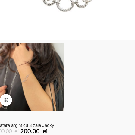
Click to enlarge
atara argint cu 3 zale Jacky
200.00
lei
00.00
lei