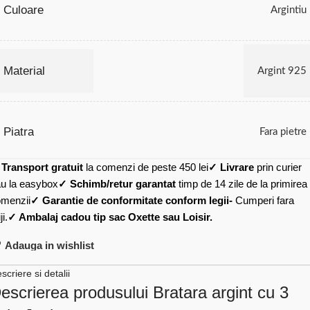
Culoare
Argintiu
Material
Argint 925
Piatra
Fara pietre
✓
Transport gratuit
la comenzi de peste 450 lei
✓ Livrare
prin curier
u la easybox
✓ Schimb/retur garantat
timp de 14 zile de la primirea
menzii
✓ Garantie de conformitate conform legii-
Cumperi fara
ji.
✓ Ambalaj cadou tip sac Oxette sau Loisir.
Adauga in wishlist
scriere si detalii
escrierea produsului Bratara argint cu 3