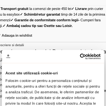
✓
Transport gratuit
la comenzi de peste 450 lei
✓ Livrare
prin curier
u la easybox
✓ Schimb/retur garantat
timp de 14 zile de la primirea
menzii
✓ Garantie de conformitate conform legii-
Cumperi fara
ji.
✓ Ambalaj cadou tip sac Oxette sau Loisir.
Adauga in wishlist
scriere si detalii
escrierea produsului Bratara argint placata
u aur de 18K cu ochi de tigru si turcoaz
oliday:
Acest site utilizează cookie-uri
Pastrati bijuteria in ambalajul original sau intr-un saculet de catifea
ale pentru a evita frecarea sau lovirea de alte materiale. Evitati
Folosim cookie-uri pentru a personaliza conținutul și
ntactul cu apa si produsele cosmetice. Dupa fiecare purtare este
anunțurile, pentru a oferi funcții de rețele sociale și pentru
comandat sa o lustruiti cu o laveta curata pentru a evita depunerea d
a analiza traficul. De asemenea, le oferim partenerilor de
ziduuri.
rețele sociale, de publicitate și de analize informații cu
privire la modul în care folosiți site-ul nostru. Aceștia le