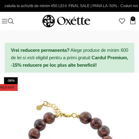
a achizitii de minim 450 LEI
🌞 FINAL SALE | PANA LA -50% - Coduri noi adaugate
E
0
Vrei reducere permanenta?
Alege produse de minim 600
de lei si esti eligibil pentru a primi gratuit
Cardul Premium,
-15% reducere pe loc plus alte beneficii!
-30%
SOLD OUT