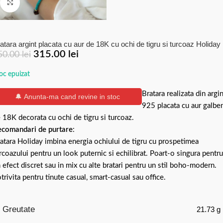
Click to enlarge
atara argint placata cu aur de 18K cu ochi de tigru si turcoaz Holiday
315.00
lei
50.00
lei
oc epuizat
Bratara realizata din argin
🔔 Anunta-ma cand revine in stoc
925 placata cu aur galbe
 18K decorata cu ochi de tigru si turcoaz.
comandari de purtare
:
atara Holiday imbina energia ochiului de tigru cu prospetimea
rcoazului pentru un look puternic si echilibrat. Poart-o singura pentru
 efect discret sau in mix cu alte bratari pentru un stil boho-modern.
trivita pentru tinute casual, smart-casual sau office.
Greutate
21.73 g