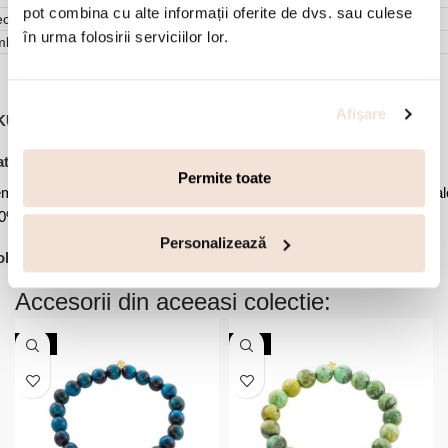
pot combina cu alte informații oferite de dvs. sau culese
cenzii (0)
în urma folosirii serviciilor lor.
mbalare
Afişare
KU:
02X05-02470
,
,
,
tegorii:
Bijuterii dama
Bratari
Bratari argint
Bratari pietre
Permite toate
,
,
,
mipretioase
Bratari placate cu aur
Oferte Speciale
Oferte Special
30%
Personalizează
,
lectii:
Ghid cadouri
Holiday
Accesorii din aceeasi colectie:
NOU
NOU