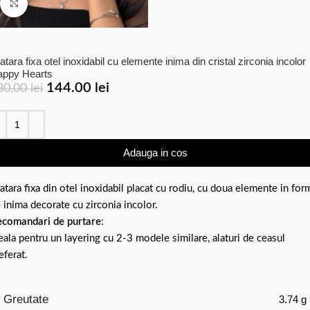
Click to enlarge
atara fixa otel inoxidabil cu elemente inima din cristal zirconia incolor
appy Hearts
144.00
lei
80.00
lei
Adauga in cos
atara fixa din otel inoxidabil placat cu rodiu, cu doua elemente in for
 inima decorate cu zirconia incolor.
comandari de purtare
:
eala pentru un layering cu 2-3 modele similare, alaturi de ceasul
eferat.
Greutate
3.74 g