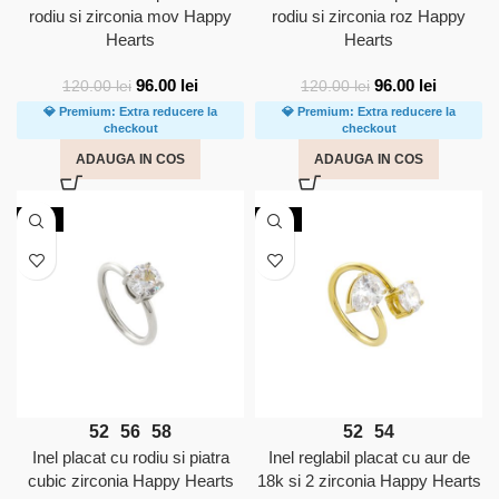
rodiu si zirconia mov Happy
rodiu si zirconia roz Happy
Hearts
Hearts
96.00
lei
96.00
lei
120.00
lei
120.00
lei
💎 Premium: Extra reducere la
💎 Premium: Extra reducere la
checkout
checkout
ADAUGA IN COS
ADAUGA IN COS
NOU
NOU
52
56
58
52
54
Inel placat cu rodiu si piatra
Inel reglabil placat cu aur de
cubic zirconia Happy Hearts
18k si 2 zirconia Happy Hearts