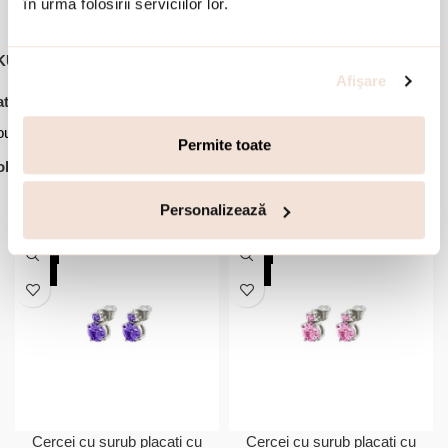
în urma folosirii serviciilor lor.
KU:
02J03-00041
Afişare
,
,
,
,
tegorii:
Bijuterii dama
Bratari
Bratari fixe
Bratari otel inoxidabil
,
utati
Ofertele lunii
Permite toate
lectie:
Happy Hearts
Accesorii din aceeasi colectie:
Personalizează
-20%
-20%
NOU
NOU
Cercei cu surub placati cu
Cercei cu surub placati cu