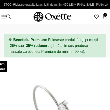
 💖
Livrare gratuita la achizitii de minim 450 LEI
🌞 FINAL SALE | PANA LA -50% - C
0
💎
Beneficiu Premium:
Folosește cardul tău și primești
-25%
sau
-35% reducere
(dacă ai în coș produse
marcate cu eticheta Premium de minim 400 lei).
-20%
NOU