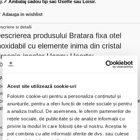
ji.
✓ Ambalaj cadou tip sac Oxette sau Loisir.
Adauga in wishlist
scriere si detalii
escrierea produsului Bratara fixa otel
noxidabil cu elemente inima din cristal
irconia incolor Happy Hearts:
Diametru 5.9 cm / 1 x 0.8 cm & 0.4 cm dimensiuni cristale).
Pastrati bijuteria in ambalajul original sau intr-un saculet de catifea
Acest site utilizează cookie-uri
ale pentru a evita frecarea sau lovirea de alte materiale. Evitati
ntactul cu apa si produsele cosmetice. Dupa fiecare purtare este
Folosim cookie-uri pentru a personaliza conținutul și
comandat sa o lustruiti cu o laveta curata pentru a evita depunerea d
anunțurile, pentru a oferi funcții de rețele sociale și pentru
ziduuri.
a analiza traficul. De asemenea, le oferim partenerilor de
rețele sociale, de publicitate și de analize informații cu
privire la modul în care folosiți site-ul nostru. Aceștia le
cenzii (0)
pot combina cu alte informații oferite de dvs. sau culese
mbalare