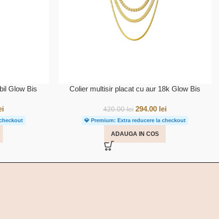
abil Glow Bis
Colier multisir placat cu aur 18k Glow Bis
ei
294.00
lei
420.00
lei
 checkout
💎 Premium: Extra reducere la checkout
ADAUGA IN COS