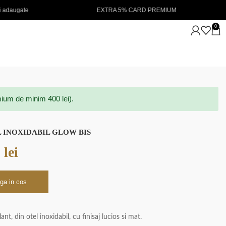
EXTRA 5% CARD PREMIUM
NOUTATI IN STOC 💖
0
ium de minim 400 lei).
 INOXIDABIL GLOW BIS
0
lei
ga in cos
nt, din otel inoxidabil, cu finisaj lucios si mat.