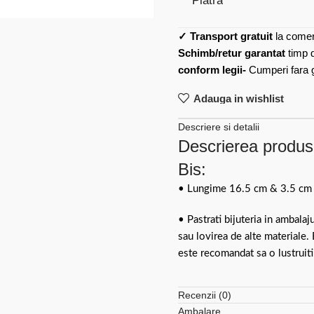
Piatra
✓
Transport gratuit
la comen
Schimb/retur garantat
timp 
conform legii-
Cumperi fara gr
Adauga in wishlist
Descriere si detalii
Descrierea produsu
Bis:
• Lungime 16.5 cm & 3.5 cm (
• Pastrati bijuteria in ambalaj
sau lovirea de alte materiale.
este recomandat sa o lustruiti
Recenzii (0)
Ambalare