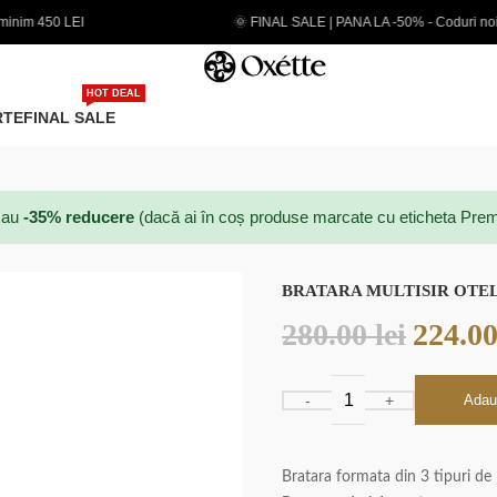
🌞 FINAL SALE | PANA LA -50% - Coduri noi adaugate
HOT DEAL
RTE
FINAL SALE
au
-35% reducere
(dacă ai în coș produse marcate cu eticheta Prem
BRATARA MULTISIR OTEL
280.00
lei
224.0
Adau
Bratara formata din 3 tipuri de la