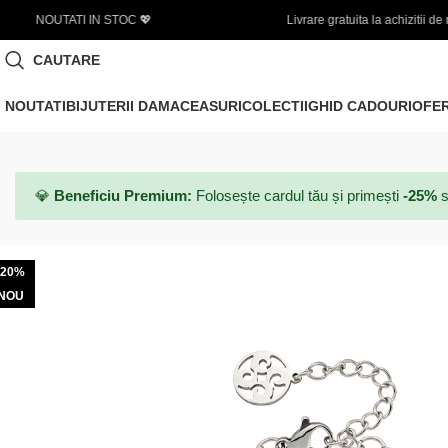
Livrare gratuita la achizitii de minim 450 LEI
CAUTARE
NOUTATI
BIJUTERII DAMA
CEASURI
COLECTII
GHID CADOURI
OFE
💎
Beneficiu Premium:
Folosește cardul tău și primești
-25%
s
-20%
NOU