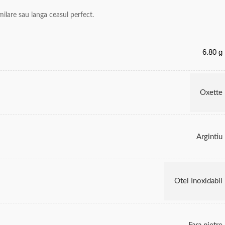
imilare sau langa ceasul perfect.
6.80 g
Oxette
Argintiu
Otel Inoxidabil