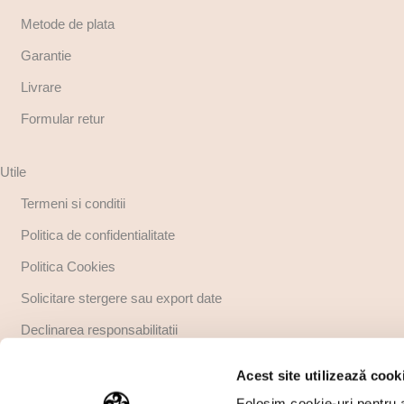
Metode de plata
Garantie
Livrare
Formular retur
Utile
Termeni si conditii
Politica de confidentialitate
Politica Cookies
Solicitare stergere sau export date
Declinarea responsabilitatii
Copyright
Acest site utilizează cook
Regulamente promotii
Folosim cookie-uri pentru a 