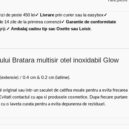
Fara pietre
zi de peste 450 lei
✓ Livrare
prin curier sau la easybox
✓
de 14 zile de la primirea comenzii
✓ Garantie de conformitate
iji.
✓ Ambalaj cadou tip sac Oxette sau Loisir.
lui Bratara multisir otel inoxidabil Glow
extensie) / 0.4 cm & 0.2 cm (latime).
ul original sau intr-un saculet de catifea moale pentru a evita frecarea
 Evitati contactul cu apa si produsele cosmetice. Dupa fiecare purtare
 cu o laveta curata pentru a evita depunerea de reziduuri.