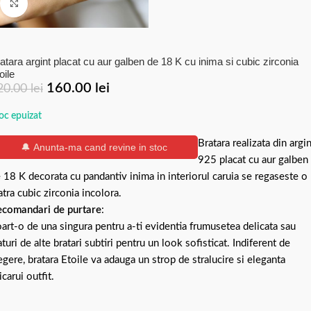
Click to enlarge
atara argint placat cu aur galben de 18 K cu inima si cubic zirconia
oile
160.00
lei
20.00
lei
oc epuizat
Bratara realizata din argin
🔔 Anunta-ma cand revine in stoc
925 placat cu aur galben
 18 K decorata cu pandantiv inima in interiorul caruia se regaseste o
atra cubic zirconia incolora.
comandari de purtare
:
art-o de una singura pentru a-ti evidentia frumusetea delicata sau
aturi de alte bratari subtiri pentru un look sofisticat. Indiferent de
egere, bratara Etoile va adauga un strop de stralucire si eleganta
icarui outfit.