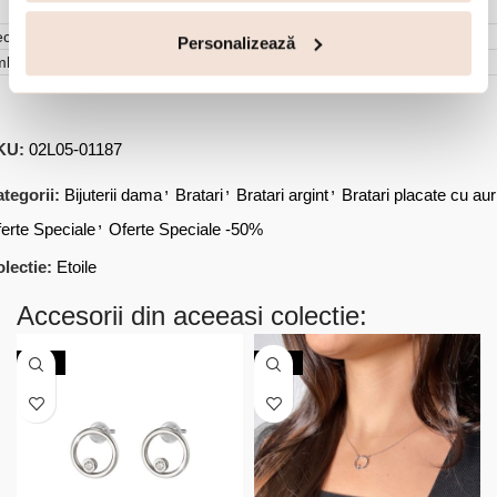
cenzii (0)
Personalizează
mbalare
KU:
02L05-01187
,
,
,
tegorii:
Bijuterii dama
Bratari
Bratari argint
Bratari placate cu aur
,
erte Speciale
Oferte Speciale -50%
lectie:
Etoile
Accesorii din aceeasi colectie:
-50%
-50%