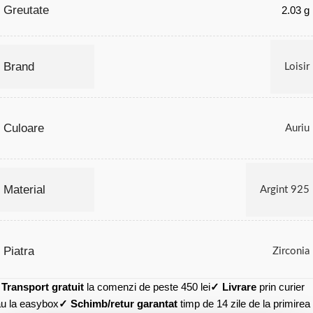
Greutate
2.03 g
Brand
Loisir
Culoare
Auriu
Material
Argint 925
Piatra
Zirconia
✓
Transport gratuit
la comenzi de peste 450 lei
✓ Livrare
prin curier
u la easybox
✓ Schimb/retur garantat
timp de 14 zile de la primirea