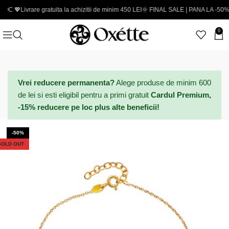
Livrare gratuita la achizitii de minim 450 LEI
🌞 FINAL SALE | PANA LA -50% - Codur
0
Vrei reducere permanenta?
Alege produse de minim 600
de lei si esti eligibil pentru a primi gratuit
Cardul Premium,
-15% reducere pe loc plus alte beneficii!
-50%
SOLD OUT