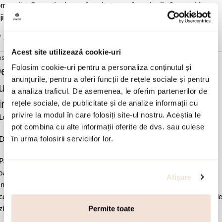
menzii
✓ Garantie de conformitate conform legii-
Cumperi fara
ji.
✓ Ambalaj cadou tip sac Oxette sau Loisir.
Adauga in wishlist
Acest site utilizează cookie-uri
scriere si detalii
Folosim cookie-uri pentru a personaliza conținutul și
escrierea produsului Bratara argint placat
anunțurile, pentru a oferi funcții de rețele sociale și pentru
u aur galben de 18 K cu inima si cubic
a analiza traficul. De asemenea, le oferim partenerilor de
irconia Etoile:
rețele sociale, de publicitate și de analize informații cu
privire la modul în care folosiți site-ul nostru. Aceștia le
Lungime 15 cm la care se adauga 3 cm extensie.
pot combina cu alte informații oferite de dvs. sau culese
în urma folosirii serviciilor lor.
Diametru cerc 1.5 cm x 1.3 cm.
Pastrati bijuteria in ambalajul original sau intr-un saculet de catifea
ale pentru a evita frecarea sau lovirea de alte materiale. Evitati
Afişare
ntactul cu apa si produsele cosmetice. Dupa fiecare purtare este
comandat sa o lustruiti cu o laveta curata pentru a evita depunerea d
Permite toate
ziduuri.