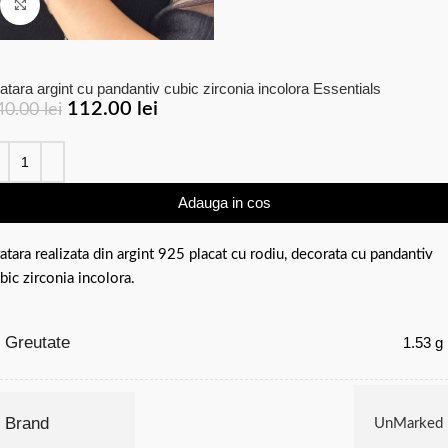
Click to enlarge
atara argint cu pandantiv cubic zirconia incolora Essentials
112.00
lei
40.00
lei
Adauga in cos
atara realizata din argint 925 placat cu rodiu, decorata cu pandantiv
bic zirconia incolora.
Greutate
1.53 g
Brand
UnMarked