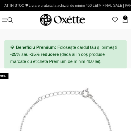
TOC 💖
Livrare gratuita la achizitii de minim 450 LEI
🌞 FINAL SALE | PANA LA -50% 
0
💎
Beneficiu Premium:
Folosește cardul tău și primești
-25%
sau
-35% reducere
(dacă ai în coș produse
marcate cu eticheta Premium de minim 400 lei).
-20%