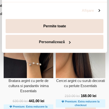
,
,
,
tegorii:
Bijuterii dama
Bratari
Bratari argint
Ofertele lunii
Afişare
lectie:
Essentials
Accesorii din aceeasi colectie:
Permite toate
-30%
-20%
Personalizează
Bratara argint cu perle de
Cercei argint cu surub decorati
cultura si pandantiv inima
cu perlute Essentials
Essentials
168.00
lei
210.00
lei
441.00
lei
630.00
lei
💎 Premium: Extra reducere la
checkout
💎 Premium: Extra reducere la