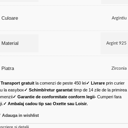
Culoare
Argintiu
Material
Argint 925
Piatra
Zirconia
✓
Transport gratuit
la comenzi de peste 450 lei
✓ Livrare
prin curier
u la easybox
✓ Schimb/retur garantat
timp de 14 zile de la primirea
menzii
✓ Garantie de conformitate conform legii-
Cumperi fara
ji.
✓ Ambalaj cadou tip sac Oxette sau Loisir.
Adauga in wishlist
scriere si detalii