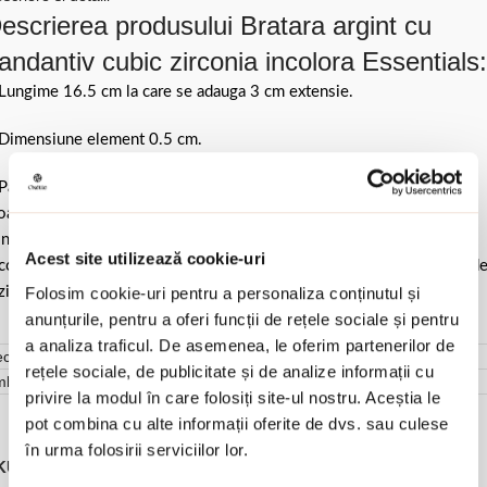
escrierea produsului Bratara argint cu
andantiv cubic zirconia incolora Essentials:
Lungime 16.5 cm la care se adauga 3 cm extensie.
Dimensiune element 0.5 cm.
Pastrati bijuteria in ambalajul original sau intr-un saculet de catifea
ale pentru a evita frecarea sau lovirea de alte materiale. Evitati
ntactul cu apa si produsele cosmetice. Dupa fiecare purtare este
Acest site utilizează cookie-uri
comandat sa o lustruiti cu o laveta curata pentru a evita depunerea d
Folosim cookie-uri pentru a personaliza conținutul și
ziduuri.
anunțurile, pentru a oferi funcții de rețele sociale și pentru
a analiza traficul. De asemenea, le oferim partenerilor de
cenzii (0)
rețele sociale, de publicitate și de analize informații cu
mbalare
privire la modul în care folosiți site-ul nostru. Aceștia le
pot combina cu alte informații oferite de dvs. sau culese
în urma folosirii serviciilor lor.
KU:
02V01-J1108