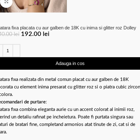
Click to enlarge
atara fixa placata cu aur galben de 18K cu inima si glitter roz Dolley
192.00
lei
40.00
lei
Adauga in cos
atara fixa realizata din metal comun placat cu aur galben de 18K
corata cu element inima presarat cu glitter roz si o piatra cubic zircon
colora.
comandari de purtare
:
atara fixa combina eleganta aurie cu un accent colorat al inimii roz,
erind un detaliu rafinat pe incheietura. Poate fi purtata singura sau
aturi de bratari fine, completand armonios atat tinute de zi, cat si de
ara.