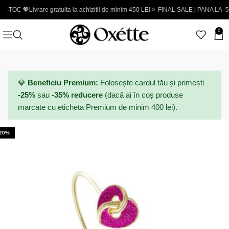
Livrare gratuita la achizitii de minim 450 LEI
🌞 FINAL SALE | PANA LA -50% - Codur
0
💎
Beneficiu Premium:
Folosește cardul tău și primești
-25%
sau
-35% reducere
(dacă ai în coș produse
marcate cu eticheta Premium de minim 400 lei).
-20%