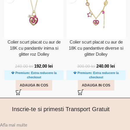
Colier scurt placat cu aur de
Colier scurt placat cu aur de
18K cu pandantiv inima si
18K cu pandantive diverse si
glitter roz Dolley
glitter Dolley
192.00
lei
240.00
lei
240.00
lei
300.00
lei
💎 Premium: Extra reducere la
💎 Premium: Extra reducere la
checkout
checkout
ADAUGA IN COS
ADAUGA IN COS
Inscrie-te si primesti Transport Gratuit
Afla mai multe