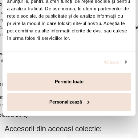
anunțurile, pentru a oferi funcții de rețele sociale și pentru
Pastrati bijuteria in ambalajul original sau intr-un saculet de catifea
a analiza traficul. De asemenea, le oferim partenerilor de
ale pentru a evita frecarea sau lovirea de alte materiale. Evitati
rețele sociale, de publicitate și de analize informații cu
ntactul cu apa si produsele cosmetice. Dupa fiecare purtare este
privire la modul în care folosiți site-ul nostru. Aceștia le
comandat sa o lustruiti cu o laveta curata pentru a evita depunerea d
pot combina cu alte informații oferite de dvs. sau culese
ziduuri.
în urma folosirii serviciilor lor.
cenzii (0)
mbalare
Afişare
Permite toate
KU:
02L15-01917
,
,
,
,
tegorii:
Bijuterii dama
Bratari
Bratari fixe
Bratari placate cu aur
Personalizează
ertele lunii
lectie:
Dolley
Accesorii din aceeasi colectie: