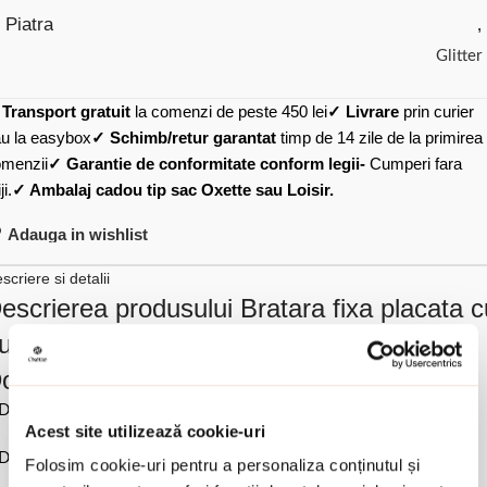
Piatra
,
Glitter
✓
Transport gratuit
la comenzi de peste 450 lei
✓ Livrare
prin curier
u la easybox
✓ Schimb/retur garantat
timp de 14 zile de la primirea
menzii
✓ Garantie de conformitate conform legii-
Cumperi fara
ji.
✓ Ambalaj cadou tip sac Oxette sau Loisir.
Adauga in wishlist
scriere si detalii
escrierea produsului Bratara fixa placata c
ur galben de 18K cu inima si glitter roz
olley:
Diametru interior 5.5 cm x 6 cm.
Acest site utilizează cookie-uri
Dimensiune inima 1.5 cm x 1.6 cm.
Folosim cookie-uri pentru a personaliza conținutul și