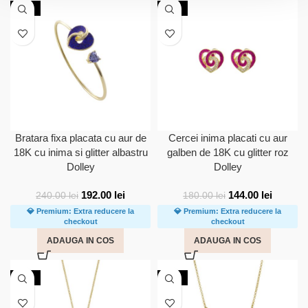
-20%
-20%
Bratara fixa placata cu aur de
Cercei inima placati cu aur
18K cu inima si glitter albastru
galben de 18K cu glitter roz
Dolley
Dolley
192.00
lei
144.00
lei
240.00
lei
180.00
lei
💎 Premium: Extra reducere la
💎 Premium: Extra reducere la
checkout
checkout
ADAUGA IN COS
ADAUGA IN COS
-20%
-20%