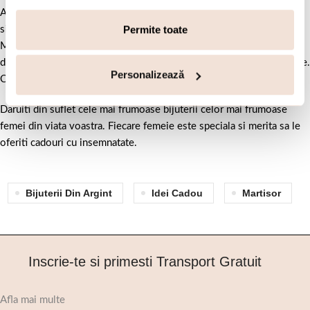
Ambalajul in care oferi cadoul este foarte important. Pe langa cutie
Permite toate
si punga de cadou, ataseaza bijuteriei simbolul principal al
Martisorului si anume, snurul rosu cu alb. Pentru a completa cadoul,
daruieste-i si un buchet de flori de sezon, ghiocei, zambile sau lalele.
Personalizează
Cu siguranta va aprecia aceste detalii.
Daruiti din suflet cele mai frumoase bijuterii celor mai frumoase
femei din viata voastra. Fiecare femeie este speciala si merita sa le
oferiti cadouri cu insemnatate.
Bijuterii Din Argint
Idei Cadou
Martisor
Inscrie-te si primesti Transport Gratuit
Afla mai multe