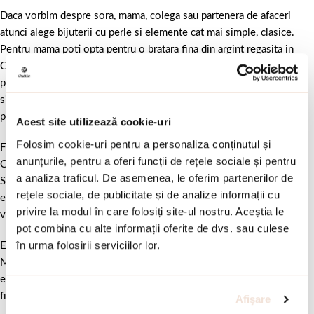
Daca vorbim despre sora, mama, colega sau partenera de afaceri
atunci alege bijuterii cu perle si elemente cat mai simple, clasice.
Pentru mama poti opta pentru o bratara fina din argint regasita in
Colectia Gifting, placata cu aur galben si decorata cu perle la care
poti adauga cerceii din colectie. Perlele nu se demodeaza niciodata
si sunt un cadou potrivit pentru orice ocazie. Daruieste-i bijuterii
potrivite pentru varsta ei si stilul pe care il adopta.
Acest site utilizează cookie-uri
Folosim cookie-uri pentru a personaliza conținutul și
Fiicei sau nepoatei iti recomandam bijuteriile din Colectia Symbols
anunțurile, pentru a oferi funcții de rețele sociale și pentru
Carousel, ce contin simboluri potrivite pentru primavara si Martisor.
a analiza traficul. De asemenea, le oferim partenerilor de
Sunt perfecte pentru adolescente. Noi am ales bratara si colierul cu
rețele sociale, de publicitate și de analize informații cu
elementul “fluturelui” deoarece acesta reprezinta un alt simbol al
privire la modul în care folosiți site-ul nostru. Aceștia le
vestirii primaverii.
pot combina cu alte informații oferite de dvs. sau culese
în urma folosirii serviciilor lor.
Este de evitat sa oferi bijuterii masive, de tip statement cu ocazia
Martisorului deoarece nu sunt in ton cu ocazia. Alege bijuterii cu
elemente fine si gingase ce vor pastra vie amintirea momentului la
fiecare purtare.
Afişare