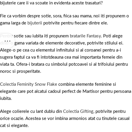
bijuterie care ii va scoate in evidenta aceste trasaturi?
Fie ca vorbim despre sotie, sora, fiica sau mama, noi iti propunem o
gama larga de
bijuterii
potrivite pentru fiecare dintre ele.
Pentru sotie sau iubita iti propunem
bratarile Fantasy
. Poti alege
dintr-o gama variata de elemente decorative, potrivite stilului ei.
Alege-o pe cea cu elementul infinitului si al coroanei pentru a-i
sugera faptul ca va fi intotdeauna cea mai importanta femeie din
viata ta. Ofera-i bratara cu simbolul potcoavei si al trifoiului pentru
noroc si prosperitate.
Colectia Feminity Snow Flake
combina elemente feminine si
elegante care pot alcatui cadoul perfect de Martisor pentru persoana
iubita.
Alege colierele cu lant dublu din
Colectia Gifting
, potrivite pentru
orice ocazie. Acestea se vor imbina armonios atat cu tinutele casual
cat si elegante.