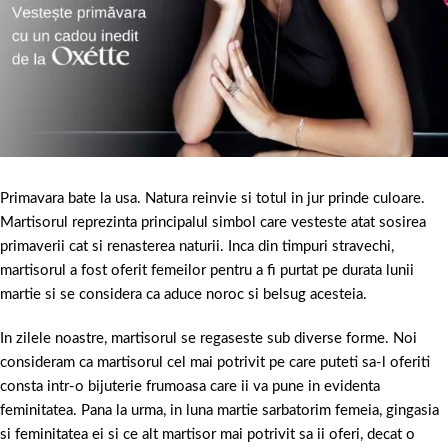
Primavara bate la usa. Natura reinvie si totul in jur prinde culoare.
Martisorul reprezinta principalul simbol care vesteste atat sosirea
primaverii cat si renasterea naturii. Inca din timpuri stravechi,
martisorul a fost oferit femeilor pentru a fi purtat pe durata lunii
martie si se considera ca aduce noroc si belsug acesteia.
In zilele noastre, martisorul se regaseste sub diverse forme. Noi
consideram ca martisorul cel mai potrivit pe care puteti sa-l oferiti
consta intr-o bijuterie frumoasa care ii va pune in evidenta
feminitatea. Pana la urma, in luna martie sarbatorim femeia, gingasia
si feminitatea ei si ce alt martisor mai potrivit sa ii oferi, decat o