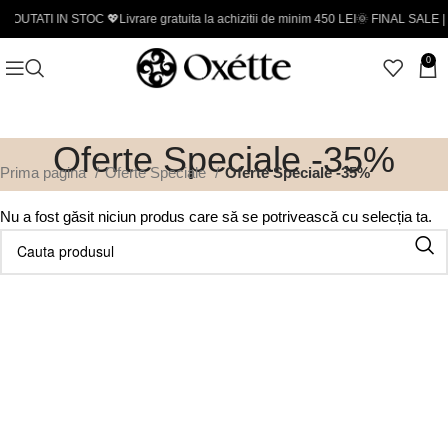
NOUTATI IN STOC 💖
Livrare gratuita la achizitii de minim 450 LEI
🌞 FINAL SALE | 
0
Oferte Speciale -35%
Prima pagina
Oferte Speciale
Oferte Speciale -35%
Nu a fost găsit niciun produs care să se potrivească cu selecția ta.