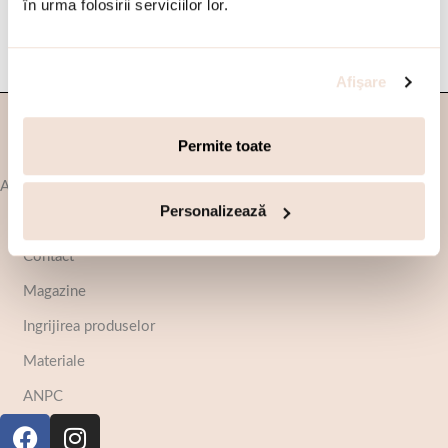
în urma folosirii serviciilor lor.
Afişare
Inscrie-te si primesti Transport Gratuit
Permite toate
Afla mai multe
Personalizează
Despre noi
Contact
Magazine
Ingrijirea produselor
Materiale
ANPC