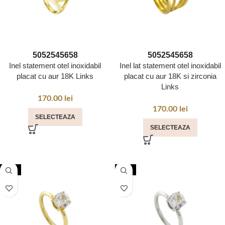
50
52
54
56
58
50
52
54
56
58
Inel statement otel inoxidabil
Inel lat statement otel inoxidabil
placat cu aur 18K Links
placat cu aur 18K si zirconia
Links
170.00
lei
170.00
lei
SELECTEAZA
SELECTEAZA
NOU
NOU