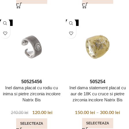
-50%
-50%
50
52
54
56
50
52
54
Inel dama placat cu rodiu cu
Inel dama statement placat cu
inima si pietre zirconia incolore
aur de 18K cu cruce si pietre
Natrix Bis
zirconia incolore Natrix Bis
120.00
lei
150.00
lei
–
300.00
lei
240.00
lei
SELECTEAZA
SELECTEAZA