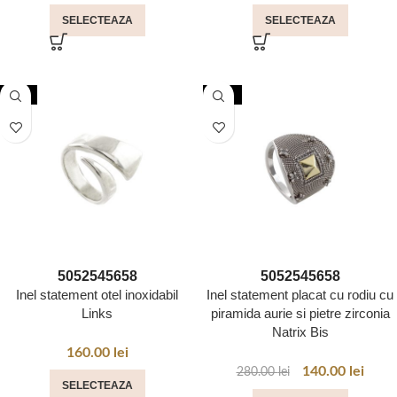
SELECTEAZA
SELECTEAZA
NOU
-50%
50
52
54
56
58
50
52
54
56
58
Inel statement otel inoxidabil
Inel statement placat cu rodiu cu
Links
piramida aurie si pietre zirconia
Natrix Bis
160.00
lei
140.00
lei
280.00
lei
SELECTEAZA