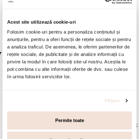
k Links
Links
170.00
lei
160.00
lei
Acest site utilizează cookie-uri
SELECTEAZA
SELECTEAZA
Folosim cookie-uri pentru a personaliza conținutul și
anunțurile, pentru a oferi funcții de rețele sociale și pentru
a analiza traficul. De asemenea, le oferim partenerilor de
rețele sociale, de publicitate și de analize informații cu
NOU
NOU
privire la modul în care folosiți site-ul nostru. Aceștia le
pot combina cu alte informații oferite de dvs. sau culese
în urma folosirii serviciilor lor.
Afişare
50
52
54
56
58
50
52
56
58
Permite toate
Inel statement lat otel inoxidabil
Inel statement placat cu aur 18K
Links
Links