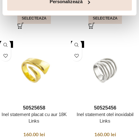
Personalizează
170.00
lei
160.00
lei
SELECTEAZA
SELECTEAZA
NOU
NOU
50
52
56
58
50
52
54
56
Inel statement placat cu aur 18K
Inel statement otel inoxidabil
Links
Links
160.00
lei
160.00
lei