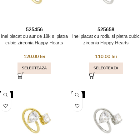
52
54
56
52
56
58
Inel placat cu aur de 18k si piatra
Inel placat cu rodiu si piatra cubic
cubic zirconia Happy Hearts
zirconia Happy Hearts
120.00
lei
110.00
lei
SELECTEAZA
SELECTEAZA
NOU
NOU