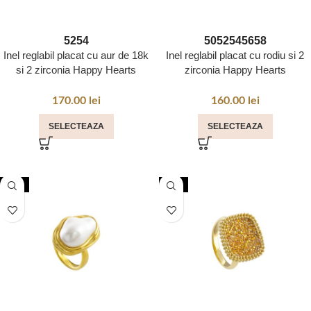
52
54
50
52
54
56
58
Inel reglabil placat cu aur de 18k
Inel reglabil placat cu rodiu si 2
si 2 zirconia Happy Hearts
zirconia Happy Hearts
170.00
lei
160.00
lei
SELECTEAZA
SELECTEAZA
NOU
NOU