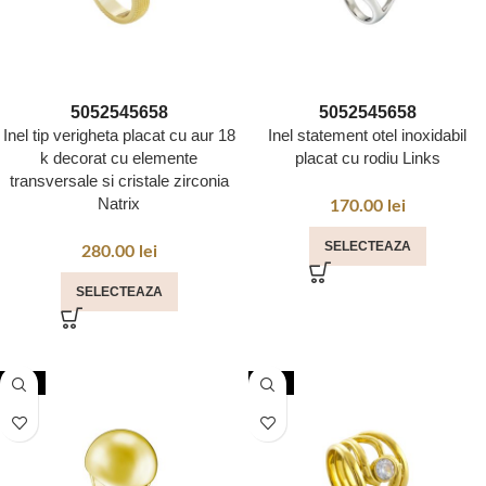
50
52
54
56
58
50
52
54
56
58
Inel tip verigheta placat cu aur 18
Inel statement otel inoxidabil
k decorat cu elemente
placat cu rodiu Links
transversale si cristale zirconia
Natrix
170.00
lei
SELECTEAZA
280.00
lei
SELECTEAZA
NOU
NOU