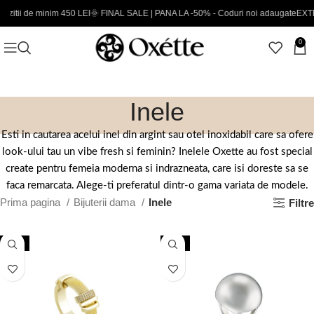
m 450 LEI
🌞 FINAL SALE | PANA LA -50% - Coduri noi adaugate
EXTRA 5% CARD 
0
Inele
Esti in cautarea acelui inel din argint sau otel inoxidabil care sa ofere
look-ului tau un vibe fresh si feminin? Inelele Oxette au fost special
create pentru femeia moderna si indrazneata, care isi doreste sa se
faca remarcata. Alege-ti preferatul dintr-o gama variata de modele.
Prima pagina
Bijuterii dama
Inele
Filtre
NOU
NOU