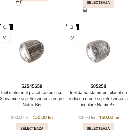
SELECTEAZA
-50%
-50%
52
54
56
58
50
52
58
Inel statement placat cu rodiu cu
Inel dama statement placat cu
3 piramide si pietre zirconia negre
rodiu cu cruce si pietre zirconia
Natrix Bis
incolore Natrix Bis
150.00
lei
150.00
lei
300.00
lei
300.00
lei
SELECTEAZA
SELECTEAZA