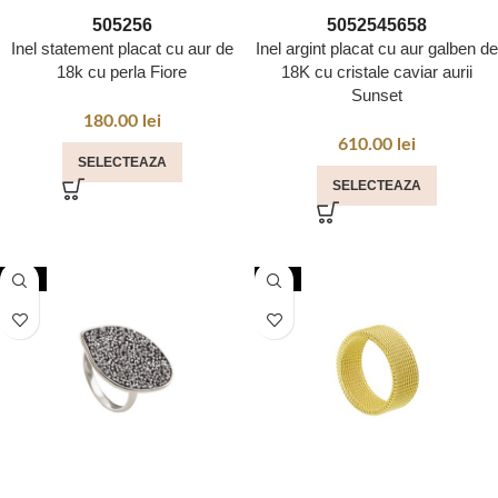
50
52
56
50
52
54
56
58
Inel statement placat cu aur de
Inel argint placat cu aur galben de
18k cu perla Fiore
18K cu cristale caviar aurii
Sunset
180.00
lei
610.00
lei
SELECTEAZA
SELECTEAZA
NOU
NOU