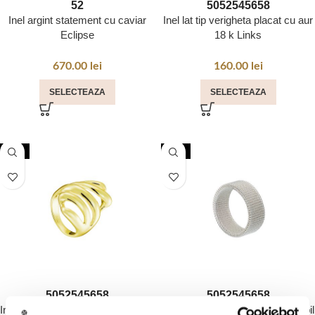
52
50
52
54
56
58
Inel argint statement cu caviar
Inel lat tip verigheta placat cu aur
Eclipse
18 k Links
670.00
lei
160.00
lei
SELECTEAZA
SELECTEAZA
NOU
NOU
50
52
54
56
58
50
52
54
56
58
Inel statement lat placat cu aur 18
Inel lat tip verigheta otel inoxidabil